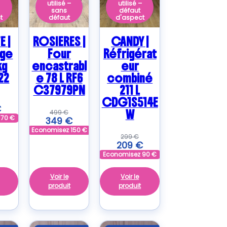
–
utilisé –
utilisé –
sans
défaut
t
défaut
d'aspect
E |
ROSIERES |
CANDY |
nge
Four
Réfrigérat
kg
encastrabl
eur
22
e 78 L RF6
combiné
C37979PN
211 L
CDG1S514E
€
W
499
€
z
70
€
349
€
Economisez
150
€
299
€
209
€
Economisez
90
€
Voir le
Voir le
produit
produit