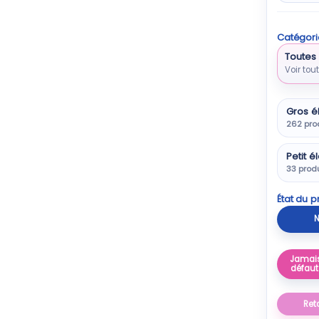
Catégori
Toutes 
Voir tou
Gros é
262 pro
Petit 
33 prod
État du p
N
Jamais
défaut
Ret