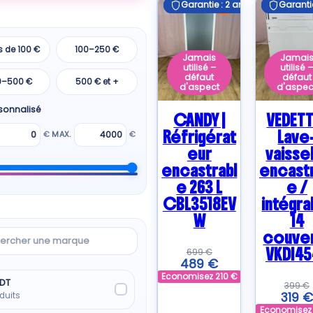
Garantie : 2 ans
Garantie : 2 ans
Garantie
Garantie
E
s de 100 €
100–250 €
Jamais
Jamai
utilisé –
utilisé 
défaut
défaut
0–500 €
500 € et +
d'aspect
d'aspec
rsonnalisé
CANDY |
VEDETT
Réfrigérat
Lave
€
MAX.
€
eur
vaisse
encastrabl
encastr
e 263 L
e /
CBL3518EV
intégra
W
14
rcher
couve
VKDI45
699
€
489
€
ue
Economisez
210
€
DT
399
€
319
€
duits
Economise