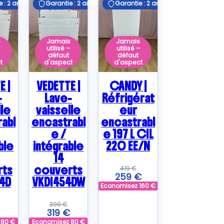
 : 2 ans
 : 2 ans
Garantie : 2 ans
Garantie : 2 ans
Garantie : 2 ans
Garantie : 2 ans
E
E
E
s
Jamais
Jamais
–
utilisé –
utilisé –
défaut
défaut
t
d'aspect
d'aspect
E |
VEDETTE |
CANDY |
-
Lave-
Réfrigérat
lle
vaisselle
eur
abl
encastrabl
encastrabl
e /
e 197 L CIL
ble
intégrable
220 EE/N
14
rts
couverts
419
€
259
€
4D
VKDI454DW
Economisez
160
€
399
€
319
€
z
80
€
Economisez
80
€