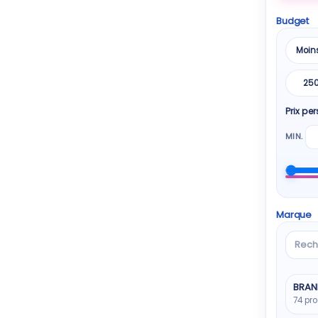
Budget
Moin
25
Prix pe
MIN.
Marque
Reche
une
marq
BRAN
74 pro