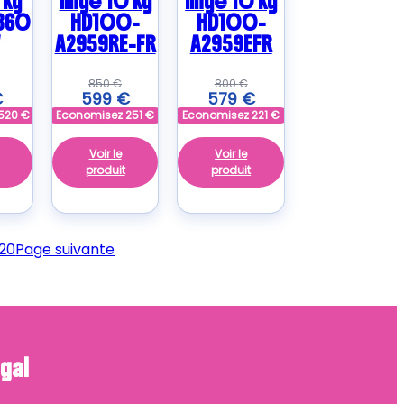
 kg
linge 10 kg
linge 10 kg
860
HD100-
HD100-
A2959RE-FR
A2959EFR
850
€
800
€
€
599
€
579
€
520
€
Economisez
251
€
Economisez
221
€
Voir le
Voir le
produit
produit
20
Page suivante
gal