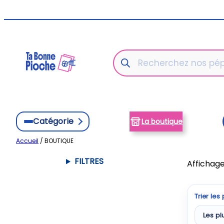
Aller
au
contenu
Recherche
de
produits
Catégorie
La boutique
Accueil
/ BOUTIQUE
FILTRES
Affichage
Trier les