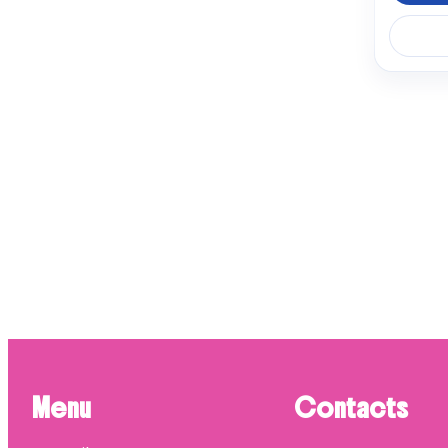
SAUT
5 pro
ASK
4 prod
FRIGE
4 prod
LG
4 prod
WHIR
4 prod
Menu
Contacts
ROSI