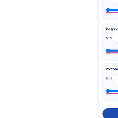
BEKO
6 pro
Largeu
HISE
6 pro
MIN.
SAM
6 pro
Profon
BOS
5 pro
MIN.
Elect
5 pro
ESSEN
5 pro