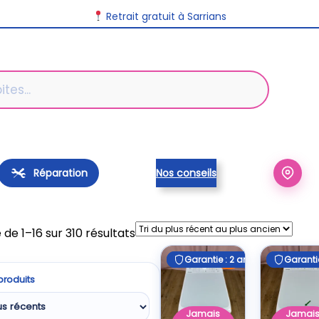
Retrait gratuit à Sarrians
Réparation
Nos conseils
Trié
 de 1–16 sur 310 résultats
du
Garantie : 2 ans
Garantie : 2 ans
Garantie
Garantie
E
plus
 produits
récent
au
Jamais
Jamai
plus