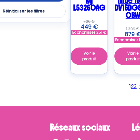
kg
linge 16
L53260AG
DV16DG
Réinitialiser les filtres
0BW
ER
700
€
duits
449
€
1 399
€
Economisez
251
€
879
O
Economisez
uits
Voir le
Voir le
produit
produit
LUX
uits
1
2
3
…
uits
LPOOL
uits
Réseaux sociaux
Lé
ERES