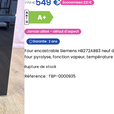
549
€
770
€
Economisez
221
€
Jamais utilisé – défaut d'aspect
Garantie : 2 ans
Four encastrable Siemens HB272ABB3 neuf défa
four pyrolyse, fonction vapeur, température 
Rupture de stock
Réference :
TBP-0000935