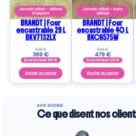
Jamais utilisé – défaut
Jamais utilisé – sans
d'aspect
défaut
BRANDT | Four
BRANDT | Four
encastrable 29 L
encastrable 40 L
BKV7132LX
BKC6575W
529
€
599
€
369
€
479
€
Economisez
160
€
Economisez
120
€
Ajouter au panier
Ajouter au panier
AVIS GOOGLE
Ce que disent nos client
Regine G.