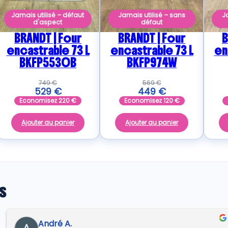
Jamais utilisé – défaut
Jamais utilisé – sans
J
d'aspect
défaut
BRANDT | Four
BRANDT | Four
B
encastrable 73 L
encastrable 73 L
en
BKFP5530B
BKFP974W
749
€
569
€
529
€
449
€
Economisez
220
€
Economisez
120
€
Ajouter au panier
Ajouter au panier
s
André A.