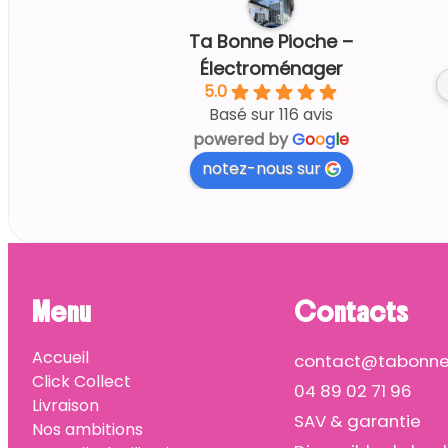
3 days ago
Ta Bonne Pioche –
Électroménager
5.0
Basé sur 116 avis
powered by
G
o
o
g
l
e
notez-nous sur
Menu
Contacts
Accueil
contact@tabonnep
Click Collect
04 89 02 71 96
Livraison
SAV & garantie
Nos ambitions