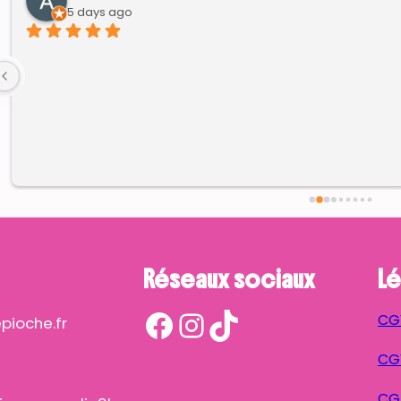
5 days ago
Réseaux sociaux
Lé
Facebook
Instagram
TikTok
CG
ioche.fr
CGV
CG