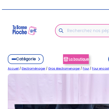
Aller
au
contenu
Recherche
de
produits
Catégorie
La boutique
Accueil
/
Electroménager
/
Gros électromenager
/
Four
/
Four encas