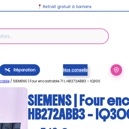
Retrait gratuit à Sarrians
Réparation
Nos conseils
trable
/ SIEMENS | Four encastrable 71 L HB272ABB3 – IQ300
SIEMENS | Four enc
HB272ABB3 – IQ3