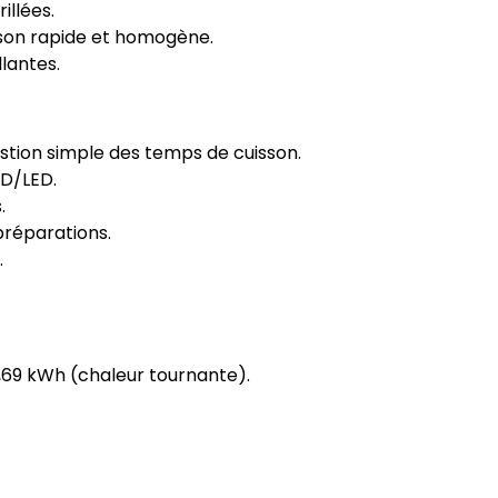
illées.
uisson rapide et homogène.
llantes.
tion simple des temps de cuisson.
CD/LED.
.
 préparations.
.
,69 kWh (chaleur tournante).