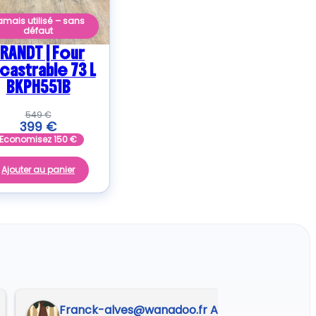
amais utilisé – sans
défaut
RANDT | Four
castrable 73 L
BKPH551B
549
€
399
€
Economisez
150
€
Ajouter au panier
Franck-alves@wanadoo.fr A.