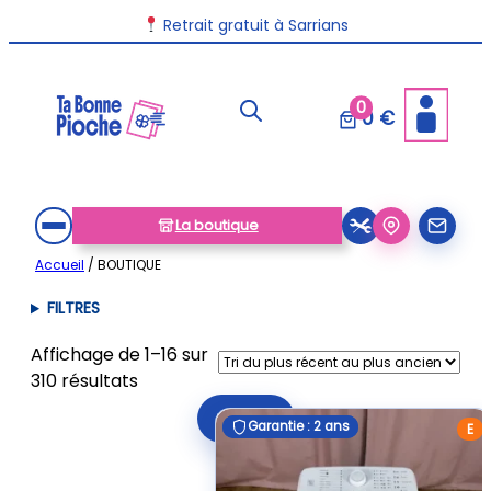
Aller
Livraison disponible dans toute la France
Retrait gratuit à Sarrians
au
contenu
0
0 €
La boutique
Accueil
/ BOUTIQUE
FILTRES
Affichage de 1–16 sur
Trié
310 résultats
du
Filtrer
Garantie : 2 ans
Garantie : 2 ans
plus
E
récent
au