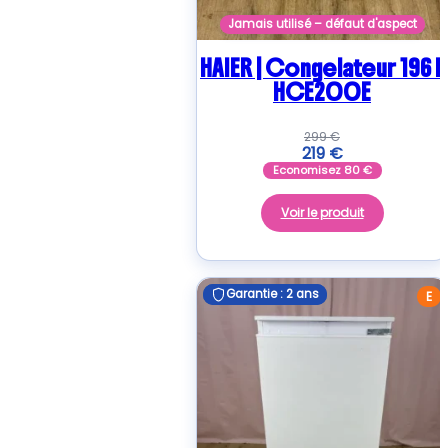
Jamais utilisé – défaut d'aspect
HAIER | Congelateur 196 L
HCE200E
299
€
219
€
Economisez
80
€
Voir le produit
Garantie : 2 ans
Garantie : 2 ans
E