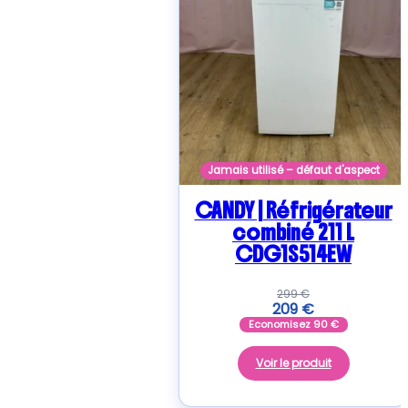
Jamais utilisé – défaut d'aspect
CANDY | Réfrigérateur
combiné 211 L
CDG1S514EW
299
€
209
€
Economisez
90
€
Voir le produit