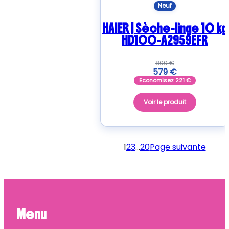
Neuf
HAIER | Sèche-linge 10 kg
HD100-A2959EFR
800
€
579
€
Economisez
221
€
Voir le produit
1
2
3
…
20
Page suivante
Menu