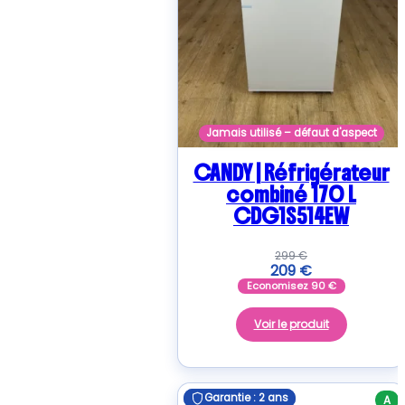
Jamais utilisé – défaut d'aspect
CANDY | Réfrigérateur
combiné 170 L
CDG1S514EW
299
€
209
€
Economisez
90
€
Voir le produit
Garantie : 2 ans
Garantie : 2 ans
A