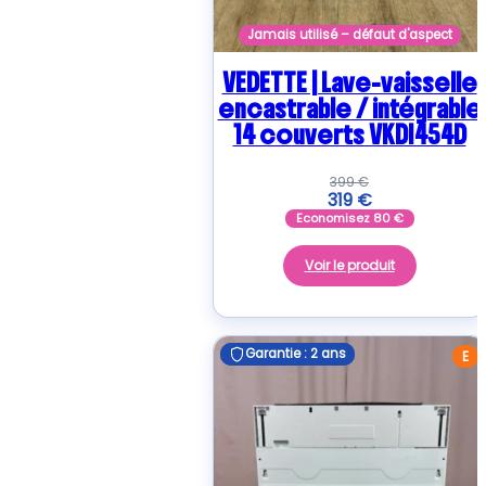
Jamais utilisé – défaut d'aspect
VEDETTE | Lave-vaisselle
encastrable / intégrable
14 couverts VKDI454D
399
€
319
€
Economisez
80
€
Voir le produit
Garantie : 2 ans
Garantie : 2 ans
E