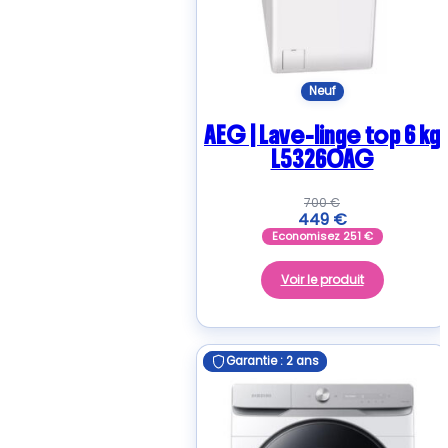
Neuf
AEG | Lave-linge top 6 kg
L53260AG
700
€
449
€
Economisez
251
€
Voir le produit
Garantie : 2 ans
Garantie : 2 ans