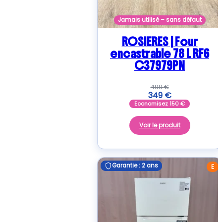
Jamais utilisé – sans défaut
ROSIERES | Four
encastrable 78 L RF6
C37979PN
499
€
349
€
Economisez
150
€
Voir le produit
Garantie : 2 ans
Garantie : 2 ans
E