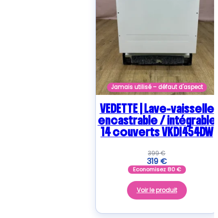
Jamais utilisé – défaut d'aspect
VEDETTE | Lave-vaisselle
encastrable / intégrable
14 couverts VKDI454DW
399
€
319
€
Economisez
80
€
Voir le produit