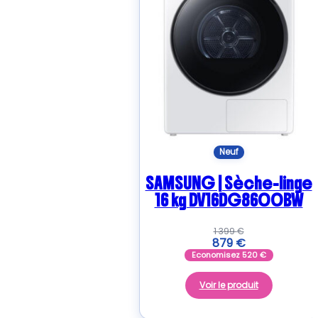
Neuf
SAMSUNG | Sèche-linge
16 kg DV16DG8600BW
1 399
€
879
€
Economisez
520
€
Voir le produit