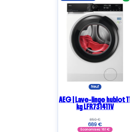
Neuf
AEG | Lave-linge hublot 11
kg LFR731411V
850
€
689
€
Economisez
161
€