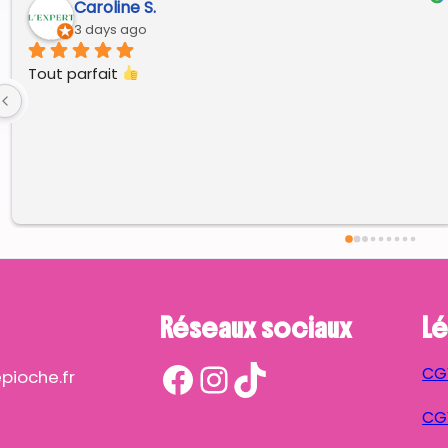
Caroline S.
3 days ago
Tout parfait 
Réseaux sociaux
Lé
Facebook
Instagram
TikTok
CG
ioche.fr
CGV