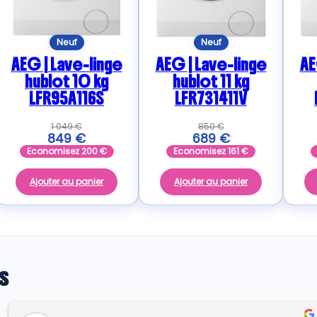
Neuf
Neuf
AEG | Lave-linge
AEG | Lave-linge
AE
hublot 10 kg
hublot 11 kg
LFR95A116S
LFR731411V
1 049
€
850
€
849
€
689
€
Economisez
200
€
Economisez
161
€
Ajouter au panier
Ajouter au panier
s