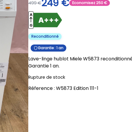
249
€
499
€
Economisez
250
€
Reconditionné
Garantie : 1 an
Lave-linge hublot Miele W5873 reconditionné :
Garantie 1 an.
Rupture de stock
Réference :
W5873 Edition 111-1