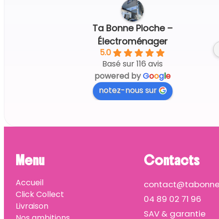
Ta Bonne Pioche –
Électroménager
5.0
Basé sur 116 avis
powered by
G
o
o
g
l
e
notez-nous sur
Menu
Contacts
Accueil
contact@tabonnep
Click Collect
04 89 02 71 96
Livraison
SAV & garantie
Nos ambitions