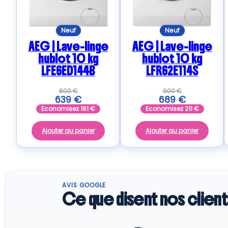
Neuf
Neuf
AEG | Lave-linge
AEG | Lave-linge
hublot 10 kg
hublot 10 kg
LFE6ED144B
LFR62E114S
800
€
900
€
639
€
689
€
Economisez
161
€
Economisez
211
€
Ajouter au panier
Ajouter au panier
AVIS GOOGLE
Ce que disent nos client