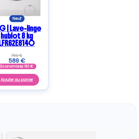
Neuf
G | Lave-linge
hublot 8 kg
LFR62E814O
750
€
589
€
Economisez
161
€
Ajouter au panier