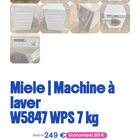
Miele | Machine à
laver
W5847 WPS 7 kg
249
€
500
€
Economisez
251
€