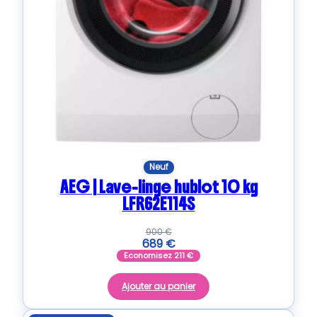
Neuf
AEG | Lave-linge hublot 10 kg
LFR62E114S
900
€
689
€
Economisez
211
€
Ajouter au panier