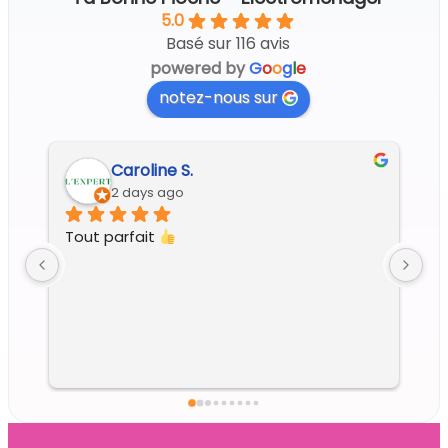
5.0
Basé sur 116 avis
powered by
G
o
o
g
l
e
notez-nous sur
Regine G.
5 days ago