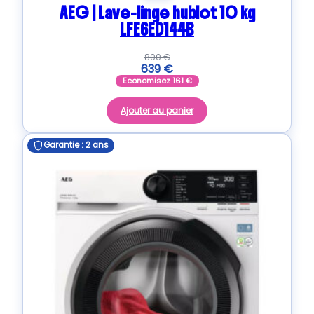
AEG | Lave-linge hublot 10 kg
LFE6ED144B
800
€
639
€
Economisez
161
€
Ajouter au panier
Garantie : 2 ans