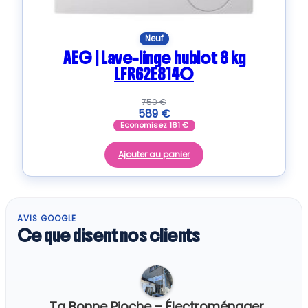
Neuf
AEG | Lave-linge hublot 8 kg
LFR62E814O
750
€
589
€
Economisez
161
€
Ajouter au panier
AVIS GOOGLE
Ce que disent nos clients
Ta Bonne Pioche – Électroménager