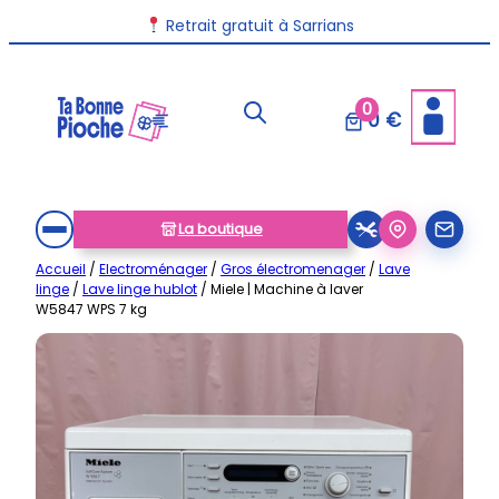
Aller
Retrait gratuit à Sarrians
au
contenu
0
0 €
La boutique
Accueil
/
Electroménager
/
Gros électromenager
/
Lave
linge
/
Lave linge hublot
/ Miele | Machine à laver
W5847 WPS 7 kg