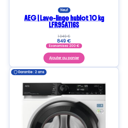
Neuf
AEG | Lave-linge hublot 10 kg
LFR95A116S
1 049
€
849
€
Economisez
200
€
Ajouter au panier
Garantie : 2 ans