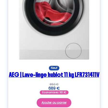
Neuf
AEG | Lave-linge hublot 11 kg LFR731411V
850
€
689
€
Economisez
161
€
Ajouter au panier