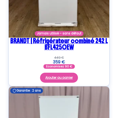
Jamais utilisé – sans défaut
BRANDT | Réfrigérateur combiné 242 L
BFL4250EW
449
€
359
€
Economisez
90
€
Ajouter au panier
Garantie : 2 ans