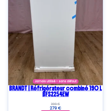
Jamais utilisé – sans défaut
BRANDT | Réfrigérateur combiné 190 L
BFS2254EW
399
€
279
€