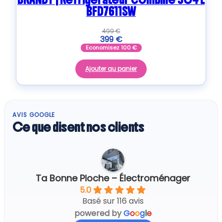
BFD7611SW
499
€
399
€
Economisez
100
€
Ajouter au panier
AVIS GOOGLE
Ce que disent nos clients
Ta Bonne Pioche – Électroménager
5.0
Basé sur 116 avis
powered by
G
o
o
g
l
e