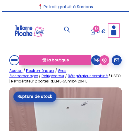
Aller
Retrait gratuit à Sarrians
au
contenu
0
0 €
La boutique
Accueil
/
Electroménager
/
Gros
électromenager
/
Réfrigérateur
/
Réfrigérateur combiné
/ LISTO
| Réfrigérateur 2 portes RDL145‑55mib4 204 L