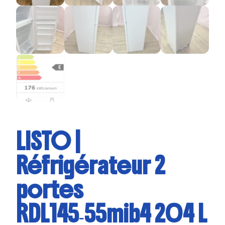
LISTO |
Réfrigérateur 2
portes
RDL145‑55mib4 204 L