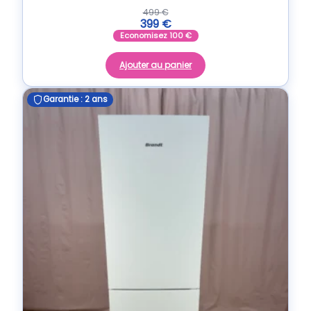
499
€
399
€
Economisez
100
€
Ajouter au panier
Garantie : 2 ans