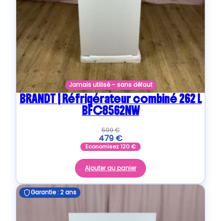
Jamais utilisé – sans défaut
BRANDT | Réfrigérateur combiné 262 L
BFC8562NW
599
€
479
€
Economisez
120
€
Ajouter au panier
Garantie : 2 ans