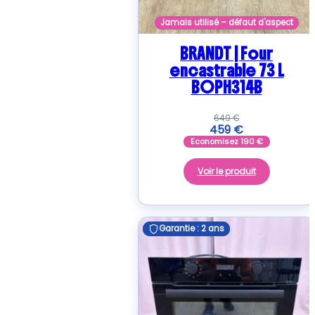
Jamais utilisé – défaut d'aspect
BRANDT | Four
encastrable 73 L
BOPH314B
649
€
459
€
Economisez
190
€
Voir le produit
Garantie : 2 ans
Garantie : 2 ans