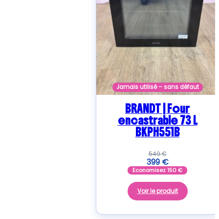
Jamais utilisé – sans défaut
BRANDT | Four
encastrable 73 L
BKPH551B
549
€
399
€
Economisez
150
€
Voir le produit