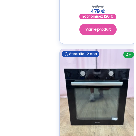
599
€
479
€
Economisez
120
€
Voir le produit
Garantie : 2 ans
Garantie : 2 ans
A+