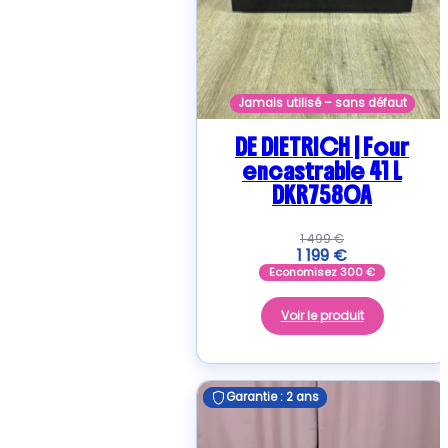
Jamais utilisé – sans défaut
DE DIETRICH | Four
encastrable 41 L
DKR7580A
1 499
€
1 199
€
Economisez
300
€
Voir le produit
Garantie : 2 ans
Garantie : 2 ans