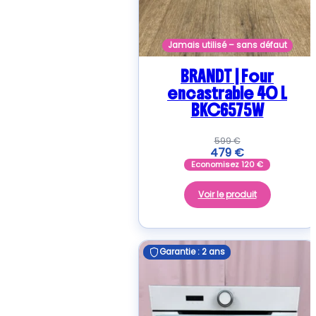
Jamais utilisé – sans défaut
BRANDT | Four
encastrable 40 L
BKC6575W
599
€
479
€
Economisez
120
€
Voir le produit
Garantie : 2 ans
Garantie : 2 ans