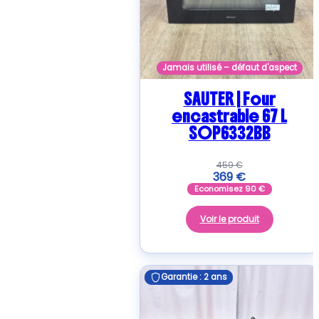
Jamais utilisé – défaut d'aspect
SAUTER | Four
encastrable 67 L
SOP6332BB
459
€
369
€
Economisez
90
€
Voir le produit
Garantie : 2 ans
Garantie : 2 ans