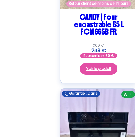
Retour client de moins de 14 jours
CANDY | Four
encastrable 65 L
FCM665B FR
309
€
249
€
Economisez
60
€
Voir le produit
Garantie : 2 ans
Garantie : 2 ans
A++