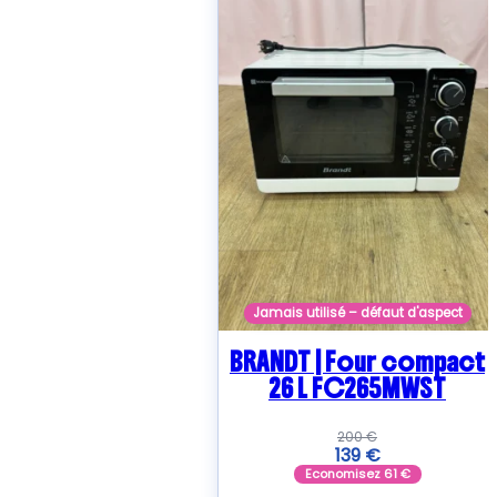
Jamais utilisé – défaut d'aspect
BRANDT | Four compact
26 L FC265MWST
200
€
139
€
Economisez
61
€