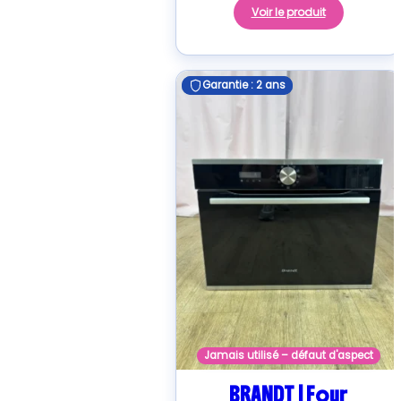
Voir le produit
Garantie : 2 ans
Garantie : 2 ans
Jamais utilisé – défaut d'aspect
BRANDT | Four