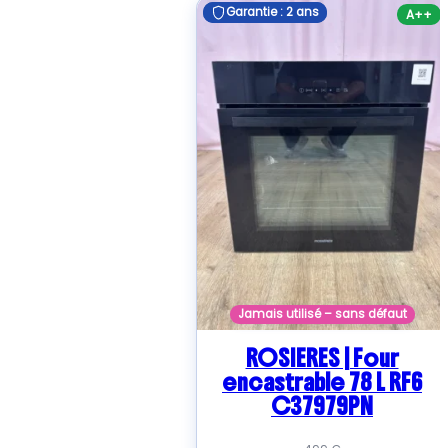
Garantie : 2 ans
Garantie : 2 ans
A++
Jamais utilisé – sans défaut
ROSIERES | Four
encastrable 78 L RF6
C37979PN