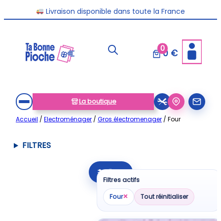
Aller
Livraison disponible dans toute la France
au
contenu
0
0 €
La boutique
Accueil
/
Electroménager
/
Gros électromenager
/ Four
FILTRES
Filtrer
Filtres actifs
×
Four
Tout réinitialiser