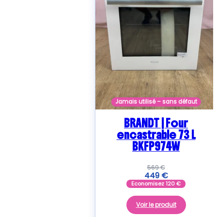
Jamais utilisé – sans défaut
BRANDT | Four
encastrable 73 L
BKFP974W
569
€
449
€
Economisez
120
€
Voir le produit