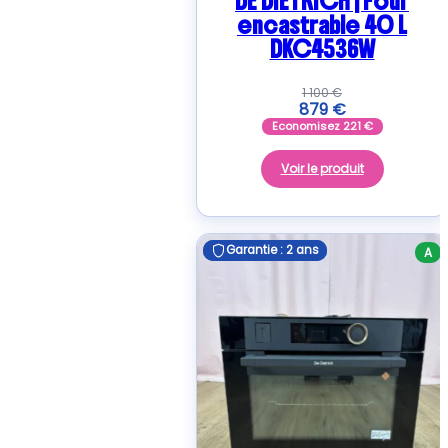
DE DIETRICH | Four
encastrable 40 L
DKC4536W
1 100
€
879
€
Economisez
221
€
Voir le produit
Garantie : 2 ans
Garantie : 2 ans
A