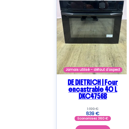
Jamais utilisé – défaut d'aspect
DE DIETRICH | Four
encastrable 40 L
DKC4756B
1 199
€
839
€
Economisez
360
€