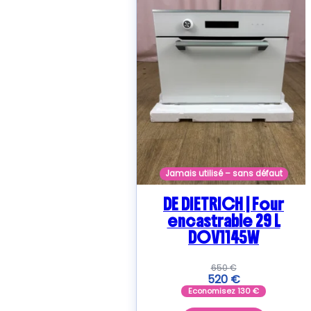
Jamais utilisé – sans défaut
DE DIETRICH | Four
encastrable 29 L
DOV1145W
650
€
520
€
Economisez
130
€