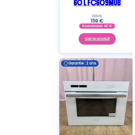
60 L FC609MUB
199
€
159
€
Economisez
40
€
Voir le produit
Garantie : 2 ans
Garantie : 2 ans