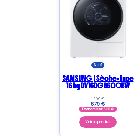
Neuf
SAMSUNG | Sèche-linge
16 kg DV16DG8600BW
1 399
€
879
€
Economisez
520
€
Voir le produit