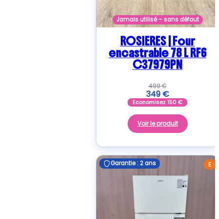
Jamais utilisé – sans défaut
ROSIERES | Four
encastrable 78 L RF6
C37979PN
499
€
349
€
Economisez
150
€
Voir le produit
Garantie : 2 ans
Garantie : 2 ans
E