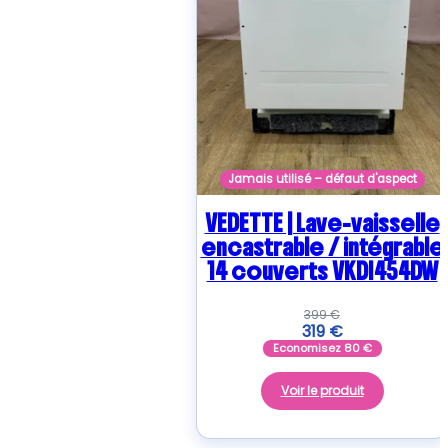
Jamais utilisé – défaut d'aspect
VEDETTE | Lave-vaisselle
encastrable / intégrable
14 couverts VKDI454DW
399
€
319
€
Economisez
80
€
Voir le produit