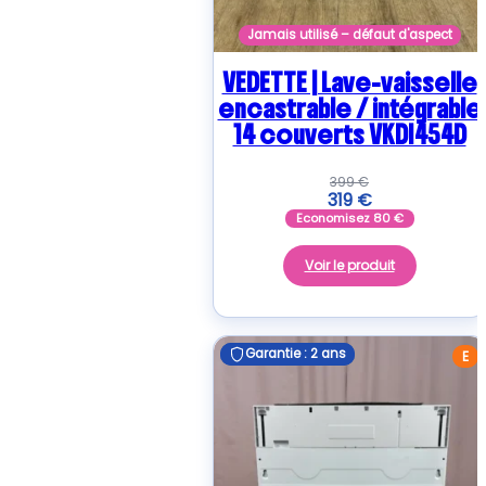
Jamais utilisé – défaut d'aspect
VEDETTE | Lave-vaisselle
encastrable / intégrable
14 couverts VKDI454D
399
€
319
€
Economisez
80
€
Voir le produit
Garantie : 2 ans
Garantie : 2 ans
E