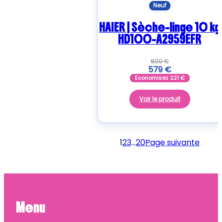
Neuf
HAIER | Sèche-linge 10 kg
HD100-A2959EFR
800
€
579
€
Economisez
221
€
Voir le produit
1
2
3
…
20
Page suivante
Menu