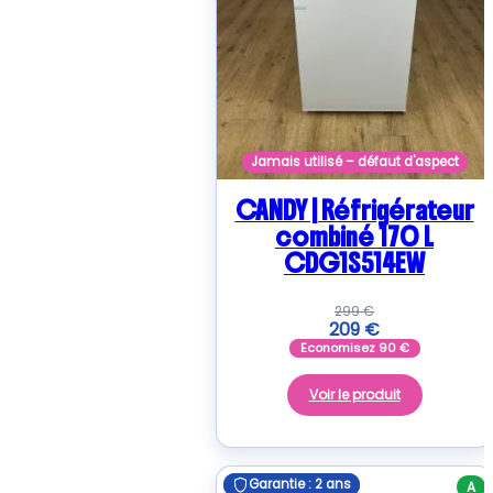
Jamais utilisé – défaut d'aspect
CANDY | Réfrigérateur
combiné 170 L
CDG1S514EW
299
€
209
€
Economisez
90
€
Voir le produit
Garantie : 2 ans
Garantie : 2 ans
A