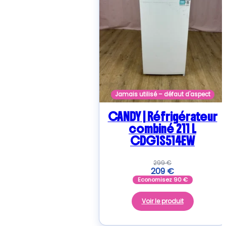
Jamais utilisé – défaut d'aspect
CANDY | Réfrigérateur
combiné 211 L
CDG1S514EW
299
€
209
€
Economisez
90
€
Voir le produit