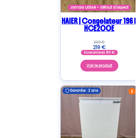
Jamais utilisé – défaut d'aspect
HAIER | Congelateur 196 L
HCE200E
299
€
219
€
Economisez
80
€
Voir le produit
Garantie : 2 ans
Garantie : 2 ans
E