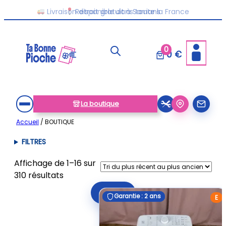
Aller
Livraison disponible dans toute la France
au
contenu
0
0 €
La boutique
Accueil
/ BOUTIQUE
FILTRES
Affichage de 1–16 sur
Trié
310 résultats
du
Filtrer
Garantie : 2 ans
Garantie : 2 ans
plus
E
récent
au