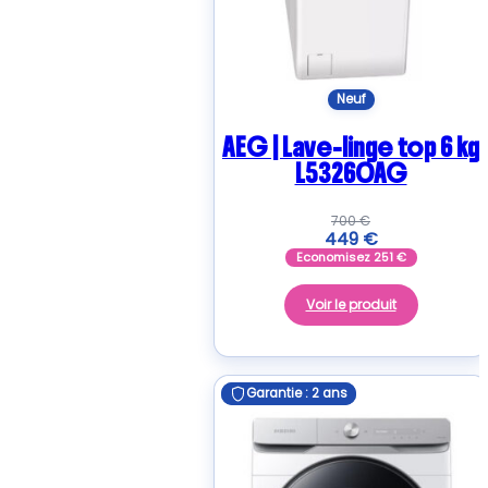
Neuf
AEG | Lave-linge top 6 kg
L53260AG
700
€
449
€
Economisez
251
€
Voir le produit
Garantie : 2 ans
Garantie : 2 ans