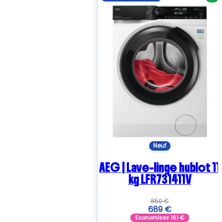
Neuf
AEG | Lave-linge hublot 11
kg LFR731411V
850
€
689
€
Economisez
161
€