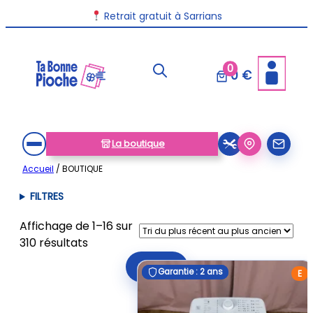
Aller
Retrait gratuit à Sarrians
au
contenu
0
0 €
La boutique
Accueil
/ BOUTIQUE
FILTRES
Affichage de 1–16 sur
Trié
310 résultats
du
Filtrer
Garantie : 2 ans
Garantie : 2 ans
plus
E
récent
au