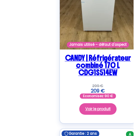
Jamais utilisé – défaut d'aspect
CANDY | Réfrigérateur
combiné 170 L
CDG1S514EW
299
€
209
€
Economisez
90
€
Voir le produit
Garantie : 2 ans
Garantie : 2 ans
A