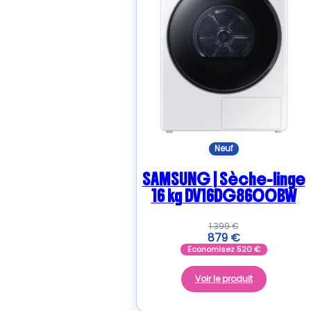
Neuf
SAMSUNG | Sèche-linge
16 kg DV16DG8600BW
1 399
€
879
€
Economisez
520
€
Voir le produit