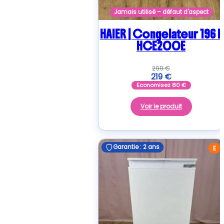
Jamais utilisé – défaut d'aspect
HAIER | Congelateur 196 L
HCE200E
299
€
219
€
Economisez
80
€
Voir le produit
Garantie : 2 ans
Garantie : 2 ans
E