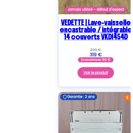
Jamais utilisé – défaut d'aspect
VEDETTE | Lave-vaisselle
encastrable / intégrable
14 couverts VKDI454D
399
€
319
€
Economisez
80
€
Voir le produit
Garantie : 2 ans
Garantie : 2 ans
E