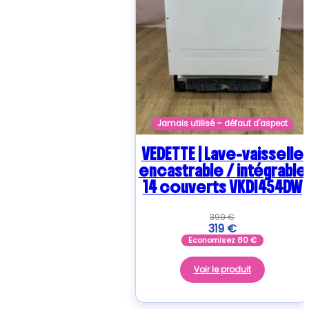
Jamais utilisé – défaut d'aspect
VEDETTE | Lave-vaisselle
encastrable / intégrable
14 couverts VKDI454DW
399
€
319
€
Economisez
80
€
Voir le produit