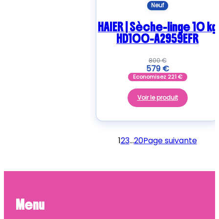
Neuf
HAIER | Sèche-linge 10 kg
HD100-A2959EFR
800
€
579
€
Economisez
221
€
Voir le produit
1
2
3
…
20
Page suivante
Menu