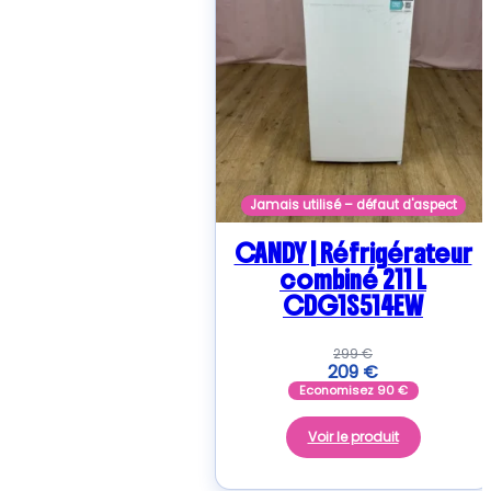
Jamais utilisé – défaut d'aspect
CANDY | Réfrigérateur
combiné 211 L
CDG1S514EW
299
€
209
€
Economisez
90
€
Voir le produit