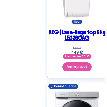
Neuf
AEG | Lave-linge top 6 kg
L53260AG
700
€
449
€
Economisez
251
€
Voir le produit
Garantie : 2 ans
Garantie : 2 ans