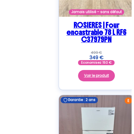
Jamais utilisé – sans défaut
ROSIERES | Four
encastrable 78 L RF6
C37979PN
499
€
349
€
Economisez
150
€
Voir le produit
Garantie : 2 ans
Garantie : 2 ans
E