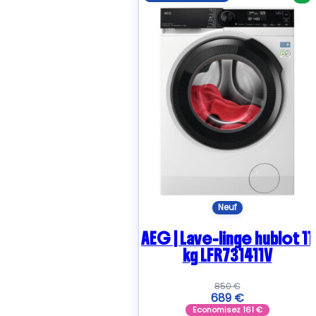
Neuf
AEG | Lave-linge hublot 11
kg LFR731411V
850
€
689
€
Economisez
161
€