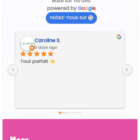
Basé sur 116 avis
powered by
G
o
o
g
l
e
notez-nous sur
Caroline S.
5 days ago
Tout parfait 