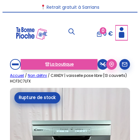
Aller
Retrait gratuit à Sarrians
au
contenu
0
0 €
La boutique
Accueil
/
Non défini
/ CANDY | vaisselle pose libre (13 couverts)
HCF3C7LFX