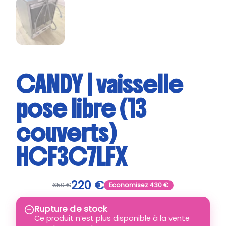
CANDY | vaisselle
pose libre (13
couverts)
HCF3C7LFX
220
€
650
€
Economisez
430
€
Rupture de stock
Ce produit n’est plus disponible à la vente