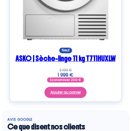
Neuf
ASKO | Sèche-linge 11 kg T711HUXLW
2 199
€
1 999
€
Economisez
200
€
Ajouter au panier
AVIS GOOGLE
Ce que disent nos clients