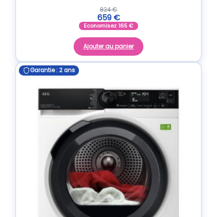
824
€
659
€
Economisez
165
€
Ajouter au panier
Garantie : 2 ans