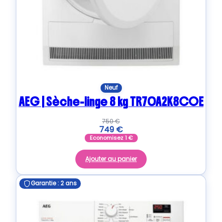
Neuf
AEG | Sèche-linge 8 kg TR70A2K8COE
750
€
749
€
Economisez
1
€
Ajouter au panier
Garantie : 2 ans