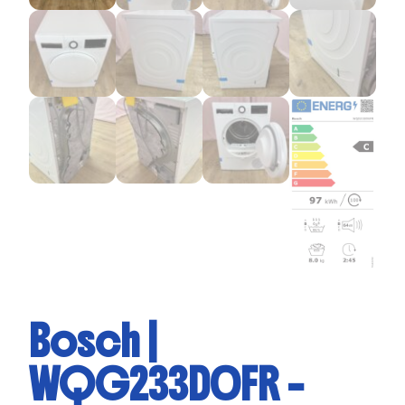
Bosch |
WQG233D0FR –