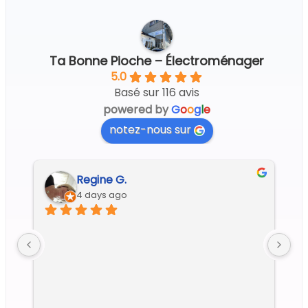
Ta Bonne Pioche – Électroménager
5.0
Basé sur 116 avis
powered by
G
o
o
g
l
e
notez-nous sur
Regine G.
4 days ago