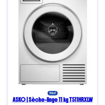
Neuf
ASKO | Sèche-linge 11 kg T511HRXLW