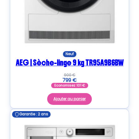
Neuf
AEG | Sèche-linge 9 kg TR95A9B6BW
900
€
799
€
Economisez
101
€
Ajouter au panier
Garantie : 2 ans