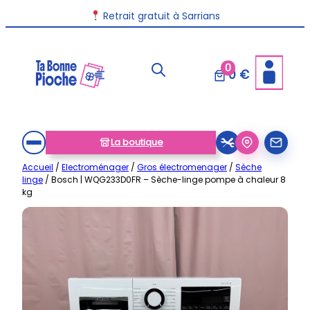
Aller
Retrait gratuit à Sarrians
au
contenu
0
0 €
La boutique
Accueil
/
Electroménager
/
Gros électromenager
/
Sèche
linge
/ Bosch | WQG233D0FR – Sèche-linge pompe à chaleur 8
kg