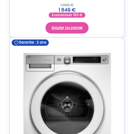
1 999
€
1 849
€
Economisez
150
€
Ajouter au panier
Garantie : 2 ans