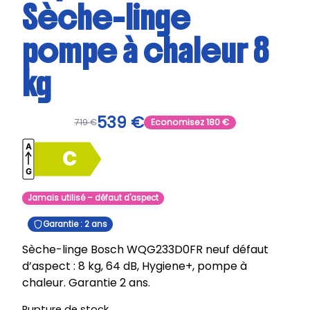
Sèche-linge
pompe à chaleur 8
kg
539
€
719
€
Economisez
180
€
Jamais utilisé – défaut d'aspect
Garantie : 2 ans
Sèche-linge Bosch WQG233D0FR neuf défaut
d’aspect : 8 kg, 64 dB, Hygiene+, pompe à
chaleur. Garantie 2 ans.
Rupture de stock