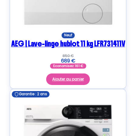
Neuf
AEG | Lave-linge hublot 11 kg LFR731411V
850
€
689
€
Economisez
161
€
Ajouter au panier
Garantie : 2 ans