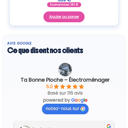
Economisez
161
€
Ajouter au panier
AVIS GOOGLE
Ce que disent nos clients
Ta Bonne Pioche – Électroménager
5.0
Basé sur 116 avis
powered by
G
o
o
g
l
e
notez-nous sur