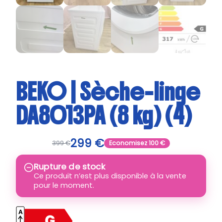
BEKO | Sèche-linge
DA8013PA (8 kg) (4)
299
€
399
€
Economisez
100
€
Rupture de stock
Ce produit n’est plus disponible à la vente
pour le moment.