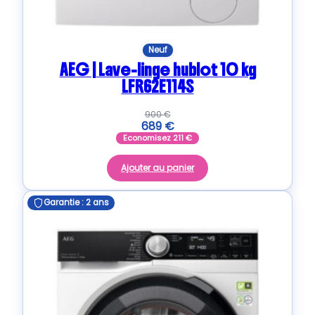
Neuf
AEG | Lave-linge hublot 10 kg
LFR62E114S
900
€
689
€
Economisez
211
€
Ajouter au panier
Garantie : 2 ans