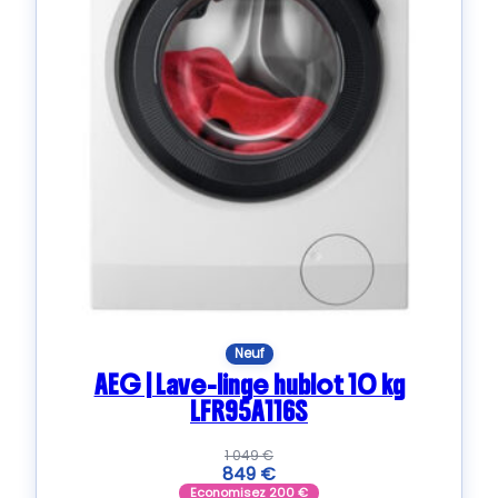
Neuf
AEG | Lave-linge hublot 10 kg
LFR95A116S
1 049
€
849
€
Economisez
200
€