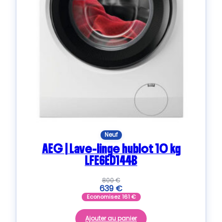
Neuf
AEG | Lave-linge hublot 10 kg
LFE6ED144B
800
€
639
€
Economisez
161
€
Ajouter au panier