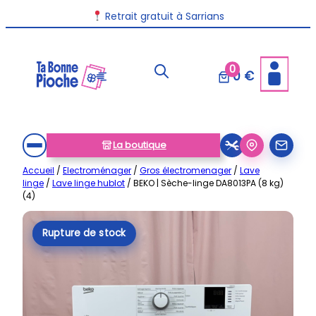
Aller
Retrait gratuit à Sarrians
au
contenu
0
0 €
La boutique
Accueil
/
Electroménager
/
Gros électromenager
/
Lave
linge
/
Lave linge hublot
/ BEKO | Sèche-linge DA8013PA (8 kg)
(4)