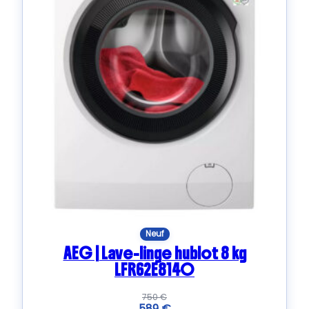
Neuf
AEG | Lave-linge hublot 8 kg
LFR62E814O
750
€
589
€