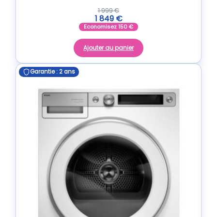
1 999
€
1 849
€
Economisez
150
€
Ajouter au panier
Garantie : 2 ans