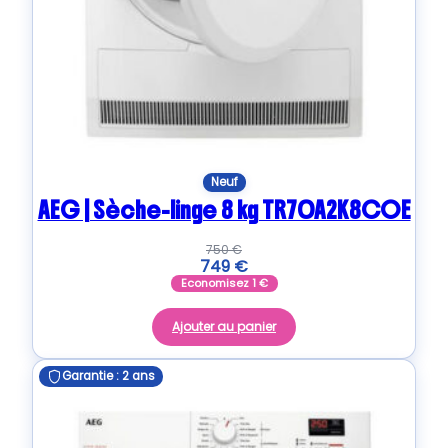
Neuf
AEG | Sèche-linge 8 kg TR70A2K8COE
750
€
749
€
Economisez
1
€
Ajouter au panier
Garantie : 2 ans