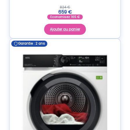
824
€
659
€
Economisez
165
€
Ajouter au panier
Garantie : 2 ans