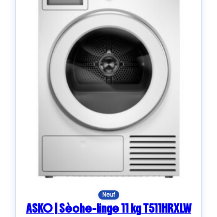
Neuf
ASKO | Sèche-linge 11 kg T511HRXLW