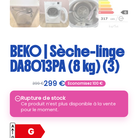
BEKO | Sèche-linge
DA8013PA (8 kg) (3)
299
€
399
€
Economisez
100
€
Rupture de stock
Ce produit n’est plus disponible à la vente
pour le moment.