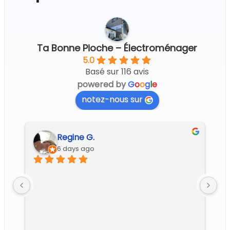
Ta Bonne Pioche – Électroménager
5.0
Basé sur 116 avis
powered by
G
o
o
g
l
e
notez-nous sur
Regine G.
6 days ago