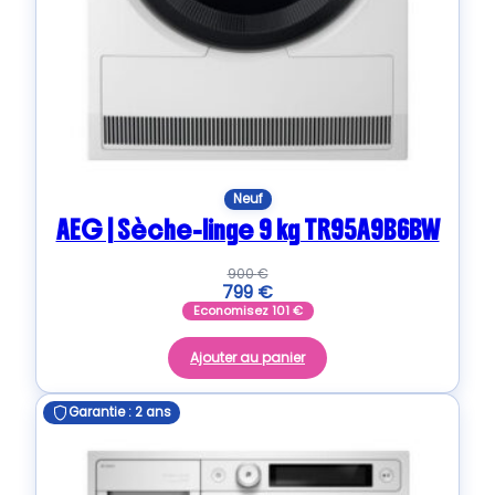
Neuf
AEG | Sèche-linge 9 kg TR95A9B6BW
900
€
799
€
Economisez
101
€
Ajouter au panier
Garantie : 2 ans