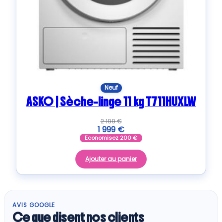
Neuf
ASKO | Sèche-linge 11 kg T711HUXLW
2 199
€
1 999
€
Economisez
200
€
Ajouter au panier
AVIS GOOGLE
Ce que disent nos clients