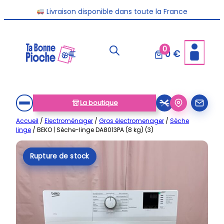
Aller
Livraison disponible dans toute la France
au
contenu
0
0 €
La boutique
Accueil
/
Electroménager
/
Gros électromenager
/
Sèche
linge
/ BEKO | Sèche-linge DA8013PA (8 kg) (3)