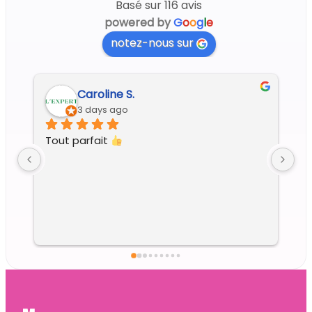
Basé sur 116 avis
powered by
G
o
o
g
l
e
notez-nous sur
Caroline S.
3 days ago
Tout parfait 