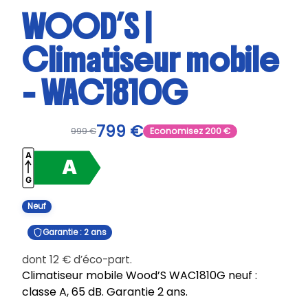
WOOD’S |
Climatiseur mobile
– WAC1810G
799
€
999
€
Economisez
200
€
Neuf
Garantie : 2 ans
dont
12
€
d’éco-part.
Climatiseur mobile Wood’S WAC1810G neuf :
classe A, 65 dB. Garantie 2 ans.