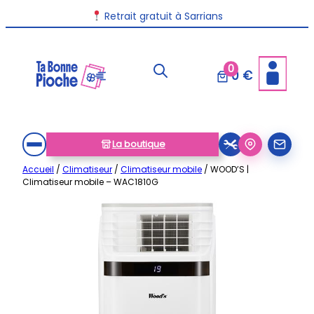
Aller
Livraison disponible dans toute la France
Retrait gratuit à Sarrians
au
contenu
0
0 €
La boutique
Accueil
/
Climatiseur
/
Climatiseur mobile
/ WOOD’S |
Climatiseur mobile – WAC1810G