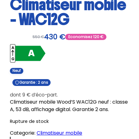
Climatiseur mobile
– WAC12G
430
€
550
€
Economisez
120
€
Neuf
Garantie : 2 ans
dont
9
€
d’éco-part.
Climatiseur mobile Wood’S WAC12G neuf : classe
A, 53 dB, affichage digital. Garantie 2 ans.
Rupture de stock
Categorie:
Climatiseur mobile