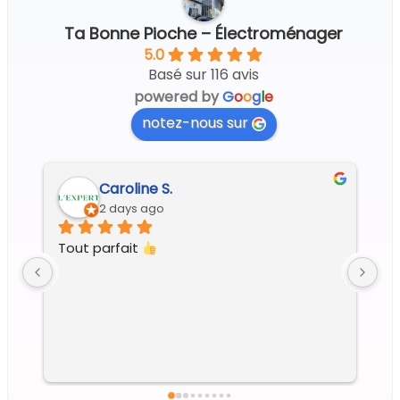
Ta Bonne Pioche – Électroménager
5.0
Basé sur 116 avis
powered by
G
o
o
g
l
e
notez-nous sur
Caroline S.
2 days ago
Tout parfait 