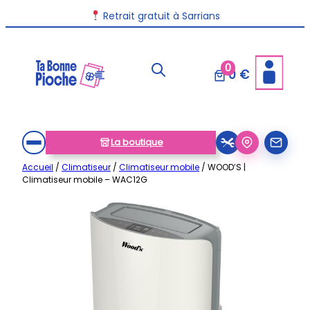
Aller
Retrait gratuit à Sarrians
au
contenu
0
0 €
La boutique
Accueil
/
Climatiseur
/
Climatiseur mobile
/ WOOD’S |
Climatiseur mobile – WAC12G