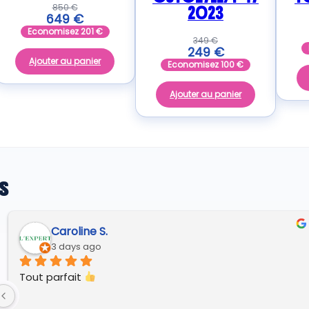
850
€
2023
649
€
Economisez
201
€
349
€
249
€
Ajouter au panier
Economisez
100
€
Ajouter au panier
s
André A.
7 days ago