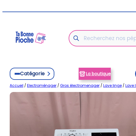
Aller
au
contenu
Recherche
de
produits
Catégorie
La boutique
Accueil
/
Electroménager
/
Gros électromenager
/
Lave linge
/
Lave 