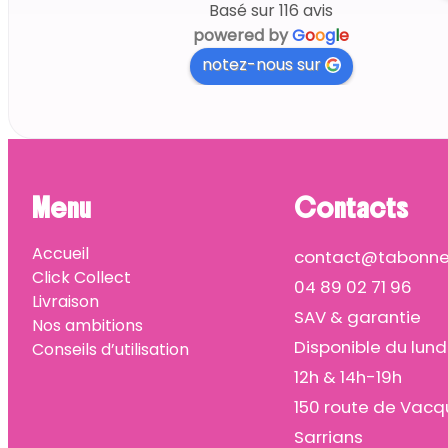
Basé sur 116 avis
powered by
G
o
o
g
l
e
notez-nous sur
Menu
Contacts
Accueil
contact@tabonnep
Click Collect
04 89 02 71 96
Livraison
SAV & garantie
Nos ambitions
Disponible du lund
Conseils d’utilisation
12h & 14h-19h
150 route de Vacq
Sarrians