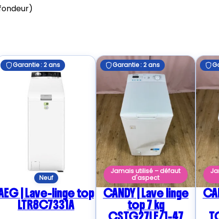
ofondeur)
Garantie : 2 ans
Garantie : 2 ans
Ga
Jamais utilisé – défaut
Ja
Neuf
d'aspect
AEG | Lave-linge top
CANDY | Lave linge
CAN
LTR8C7331A
top 7 kg
CSTG27LE/1-47
T