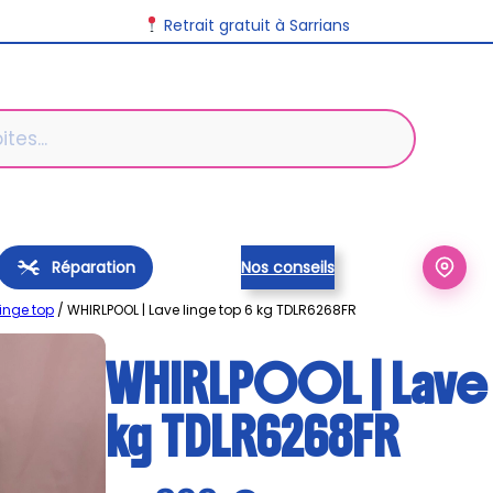
Retrait gratuit à Sarrians
Réparation
Nos conseils
linge top
/ WHIRLPOOL | Lave linge top 6 kg TDLR6268FR
WHIRLPOOL | Lave 
kg TDLR6268FR