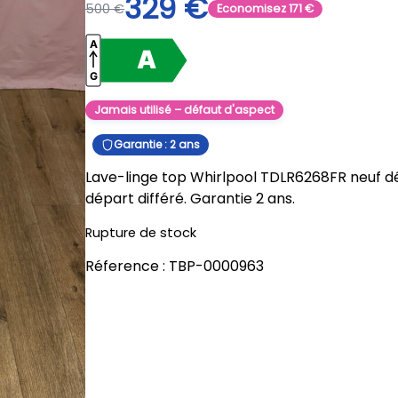
329
€
500
€
Economisez
171
€
Jamais utilisé – défaut d'aspect
Garantie : 2 ans
Lave-linge top Whirlpool TDLR6268FR neuf déf
départ différé. Garantie 2 ans.
Rupture de stock
Réference :
TBP-0000963