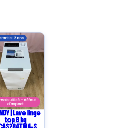
rantie : 2 ans
mais utilisé – défaut
d'aspect
DY | Lave linge
top 8 kg
CAS284TM4-S