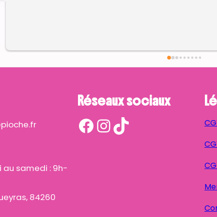
Réseaux sociaux
Lé
Facebook
Instagram
TikTok
CG
ioche.fr
CGV
CG
i au samedi : 9h-
Men
ueyras, 84260
Con