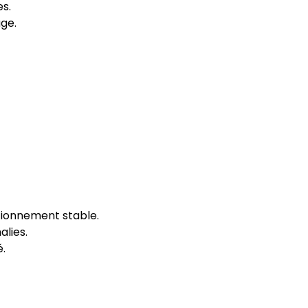
es.
age.
tionnement stable.
alies.
é.