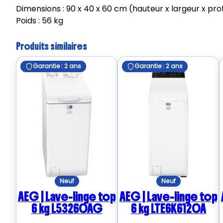
Dimensions : 90 x 40 x 60 cm (hauteur x largeur x pr
Poids : 56 kg
Produits similaires
Garantie : 2 ans
Garantie : 2 ans
Neuf
Neuf
AEG | Lave-linge top
AEG | Lave-linge top
6 kg L53260AG
6 kg LTE6K6120A