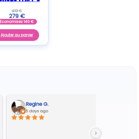
419
€
279
€
Economisez
140
€
Ajouter au panier
Franck-alves@wanadoo.fr A.
8 days ago
Excellent accueil et très efficace dans le diagnostic et 
la réparation.