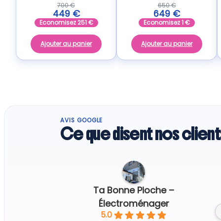
700
€
650
€
449
€
649
€
Economisez
251
€
Economisez
1
€
Ajouter au panier
Ajouter au panier
AVIS GOOGLE
Ce que disent nos client
Regine G.
5 days ago
Ta Bonne Pioche –
Électroménager
5.0