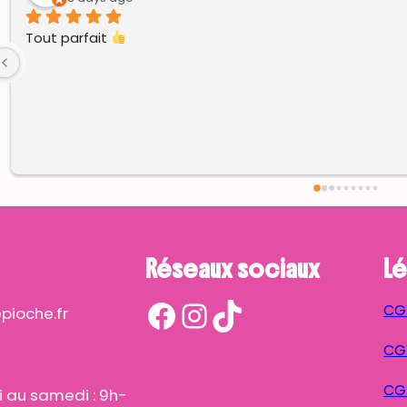
Réseaux sociaux
Lé
Facebook
Instagram
TikTok
CG
ioche.fr
CGV
CG
i au samedi : 9h-