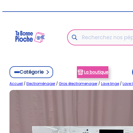
Aller
au
contenu
Recherche
de
produits
Catégorie
La boutique
Accueil
/
Electroménager
/
Gros électromenager
/
Lave linge
/
Lave 