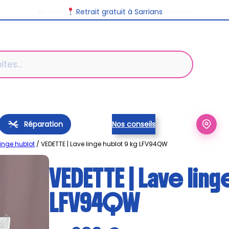
Livraison disponible dans toute la France
Réparation
Nos conseils
linge hublot
/ VEDETTE | Lave linge hublot 9 kg LFV94QW
VEDETTE | Lave ling
LFV94QW