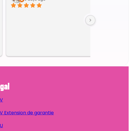
Excellent accueil et très 
la réparation.
gal
V
 Extension de garantie
U