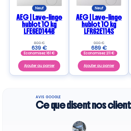
Neuf
Neuf
AEG | Lave-linge
AEG | Lave-linge
hublot 10 kg
hublot 10 kg
LFE6ED144B
LFR62E114S
800
€
900
€
639
€
689
€
Economisez
161
€
Economisez
211
€
Ajouter au panier
Ajouter au panier
AVIS GOOGLE
Ce que disent nos client
Regine G.
6 days ago