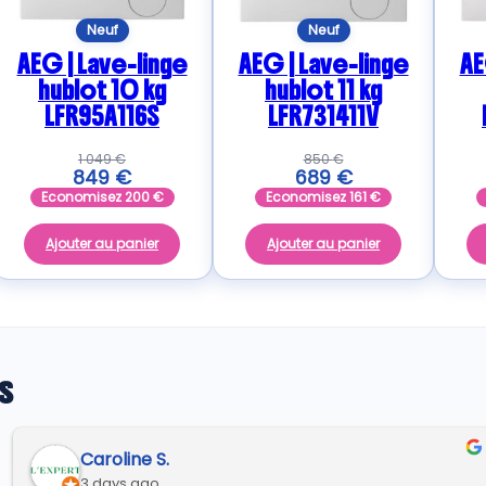
Neuf
Neuf
AEG | Lave-linge
AEG | Lave-linge
AE
hublot 10 kg
hublot 11 kg
LFR95A116S
LFR731411V
1 049
€
850
€
849
€
689
€
Economisez
200
€
Economisez
161
€
Ajouter au panier
Ajouter au panier
s
André A.
7 days ago