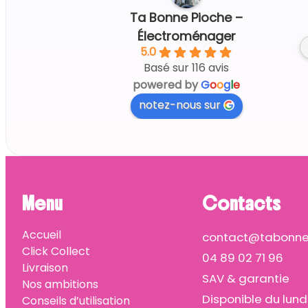
Ta Bonne Pioche –
Électroménager
5.0
Basé sur 116 avis
powered by
G
o
o
g
l
e
notez-nous sur
Menu
Contacts
Accueil
contact@tabonnep
Click Collect
04 89 02 71 96
Livraison
SAV & garantie
Nos ambitions
Disponible du lund
Conseils d’utilisation