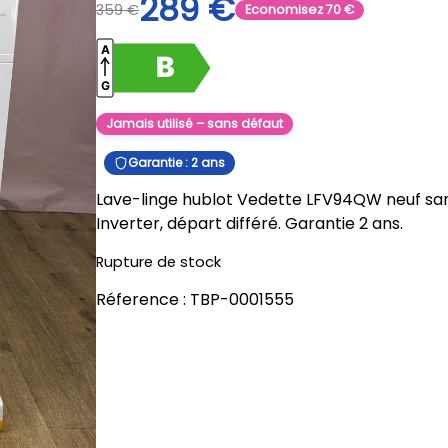
289
€
359
€
Economisez
70
€
Jamais utilisé – sans défaut
Garantie : 2 ans
Lave-linge hublot Vedette LFV94QW neuf sans
Inverter, départ différé. Garantie 2 ans.
Rupture de stock
Réference :
TBP-0001555