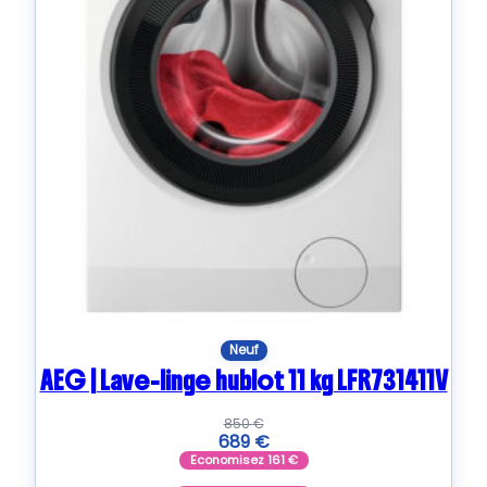
Neuf
AEG | Lave-linge hublot 11 kg LFR731411V
850
€
689
€
Economisez
161
€