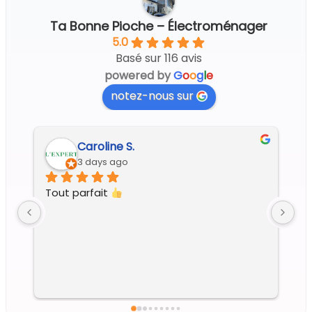
Ta Bonne Pioche – Électroménager
5.0
Basé sur 116 avis
powered by
G
o
o
g
l
e
notez-nous sur
Caroline S.
3 days ago
Tout parfait 