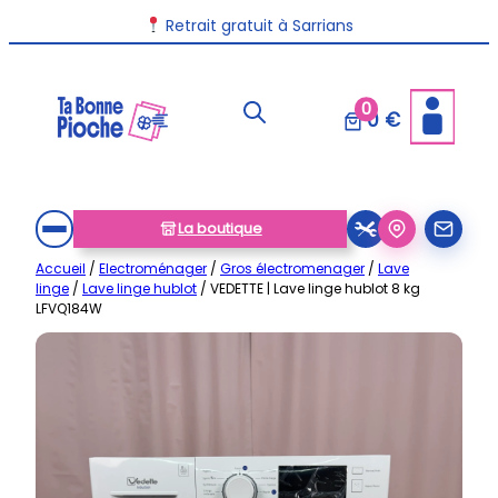
Aller
Livraison disponible dans toute la France
Retrait gratuit à Sarrians
au
contenu
0
0 €
La boutique
Accueil
/
Electroménager
/
Gros électromenager
/
Lave
linge
/
Lave linge hublot
/ VEDETTE | Lave linge hublot 8 kg
LFVQ184W