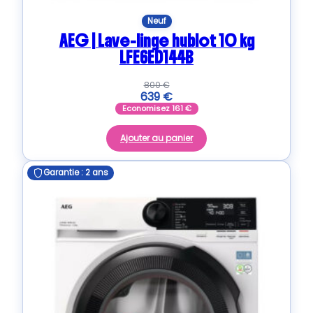
Neuf
AEG | Lave-linge hublot 10 kg
LFE6ED144B
800
€
639
€
Economisez
161
€
Ajouter au panier
Garantie : 2 ans