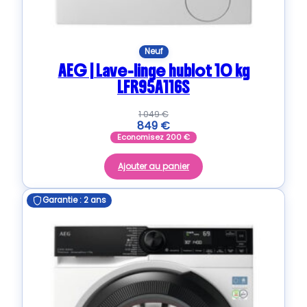
Neuf
AEG | Lave-linge hublot 10 kg
LFR95A116S
1 049
€
849
€
Economisez
200
€
Ajouter au panier
Garantie : 2 ans