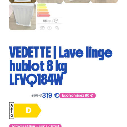
VEDETTE | Lave linge
hublot 8 kg
LFVQ184W
319
€
399
€
Economisez
80
€
Jamais utilisé – sans défaut