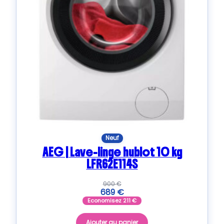
Neuf
AEG | Lave-linge hublot 10 kg
LFR62E114S
900
€
689
€
Economisez
211
€
Ajouter au panier