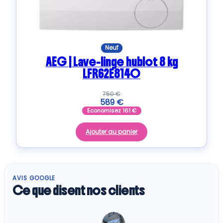
Neuf
AEG | Lave-linge hublot 8 kg
LFR62E814O
750
€
589
€
Economisez
161
€
Ajouter au panier
AVIS GOOGLE
Ce que disent nos clients