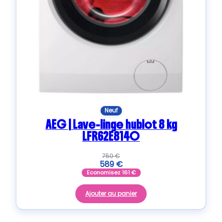
Neuf
AEG | Lave-linge hublot 8 kg
LFR62E814O
750
€
589
€
Economisez
161
€
Ajouter au panier