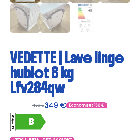
VEDETTE | Lave linge
hublot 8 kg
Lfv284qw
349
€
499
€
Economisez
150
€
Jamais utilisé – défaut d'aspect