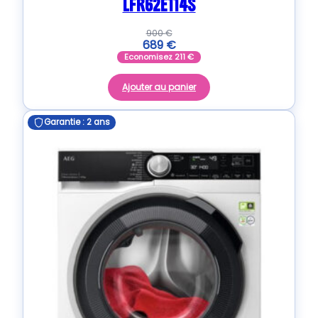
LFR62E114S
900
€
689
€
Economisez
211
€
Ajouter au panier
Garantie : 2 ans