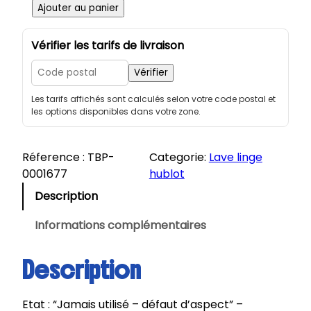
q
Ajouter au panier
u
a
Vérifier les tarifs de livraison
n
t
Vérifier
i
Les tarifs affichés sont calculés selon votre code postal et
t
les options disponibles dans votre zone.
é
d
e
Réference :
TBP-
Categorie:
Lave linge
V
0001677
hublot
E
Description
D
E
Informations complémentaires
T
T
Description
E
|
Etat : “Jamais utilisé – défaut d’aspect” –
L