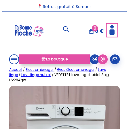
Aller
Livraison disponible dans toute la France
Retrait gratuit à Sarrians
au
contenu
0
0 €
La boutique
Accueil
/
Electroménager
/
Gros électromenager
/
Lave
linge
/
Lave linge hublot
/ VEDETTE | Lave linge hublot 8 kg
Lfv284qw