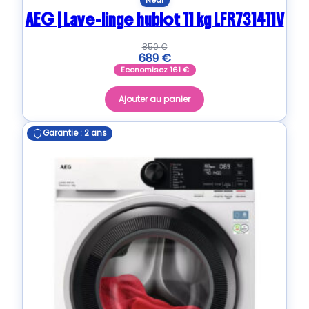
Neuf
AEG | Lave-linge hublot 11 kg LFR731411V
850
€
689
€
Economisez
161
€
Ajouter au panier
Garantie : 2 ans