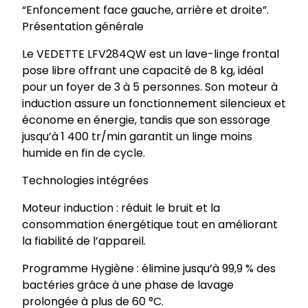
“Enfoncement face gauche, arrière et droite”.
a
Présentation générale
v
e
Le VEDETTE LFV284QW est un lave-linge frontal
l
pose libre offrant une capacité de 8 kg, idéal
i
pour un foyer de 3 à 5 personnes. Son moteur à
n
induction assure un fonctionnement silencieux et
g
économe en énergie, tandis que son essorage
e
jusqu’à 1 400 tr/min garantit un linge moins
h
humide en fin de cycle.
u
b
Technologies intégrées
l
Moteur induction : réduit le bruit et la
o
consommation énergétique tout en améliorant
t
la fiabilité de l’appareil.
8
k
Programme Hygiène : élimine jusqu’à 99,9 % des
g
bactéries grâce à une phase de lavage
L
prolongée à plus de 60 °C.