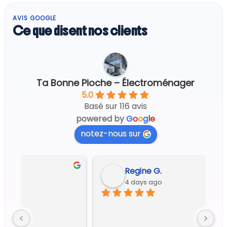
AVIS GOOGLE
Ce que disent nos clients
Ta Bonne Pioche – Électroménager
5.0
Basé sur 116 avis
powered by
G
o
o
g
l
e
notez-nous sur
Regine G.
4 days ago