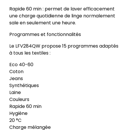
f
v
Rapide 60 min : permet de laver efficacement
2
une charge quotidienne de linge normalement
8
sale en seulement une heure.
4
Programmes et fonctionnalités
q
w
Le LFV284QW propose 15 programmes adaptés
à tous les textiles :
Eco 40-60
Coton
Jeans
Synthétiques
Laine
Couleurs
Rapide 60 min
Hygiène
20 °C
Charge mélangée