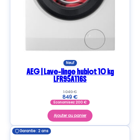
Neuf
AEG | Lave-linge hublot 10 kg
LFR95A116S
1 049
€
849
€
Economisez
200
€
Ajouter au panier
Garantie : 2 ans