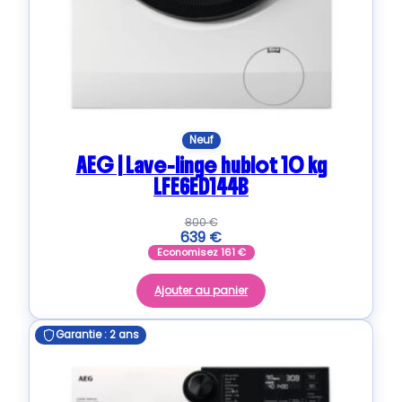
Neuf
AEG | Lave-linge hublot 10 kg
LFE6ED144B
800
€
639
€
Economisez
161
€
Ajouter au panier
Garantie : 2 ans