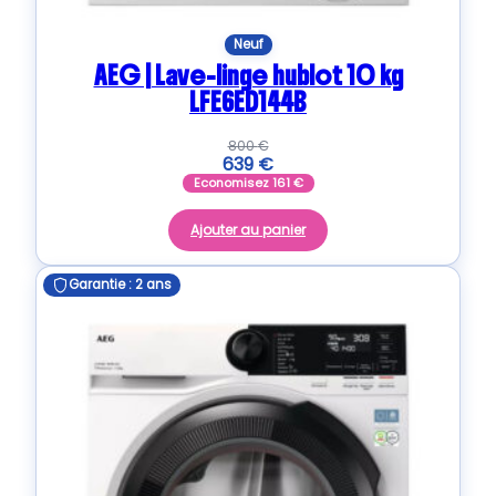
Neuf
AEG | Lave-linge hublot 10 kg
LFE6ED144B
800
€
639
€
Economisez
161
€
Ajouter au panier
Garantie : 2 ans