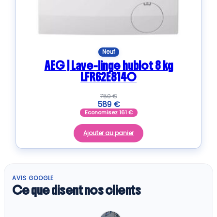
Neuf
AEG | Lave-linge hublot 8 kg
LFR62E814O
750
€
589
€
Economisez
161
€
Ajouter au panier
AVIS GOOGLE
Ce que disent nos clients