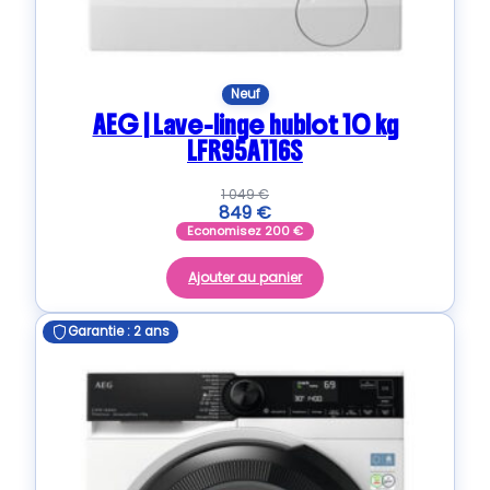
Neuf
AEG | Lave-linge hublot 10 kg
LFR95A116S
1 049
€
849
€
Economisez
200
€
Ajouter au panier
Garantie : 2 ans