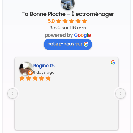
Ta Bonne Pioche – Électroménager
5.0
Basé sur 116 avis
powered by
G
o
o
g
l
e
notez-nous sur
Regine G.
8 days ago