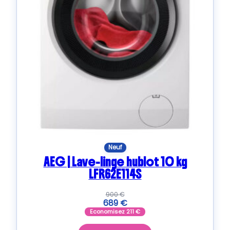
Neuf
AEG | Lave-linge hublot 10 kg
LFR62E114S
900
€
689
€
Economisez
211
€