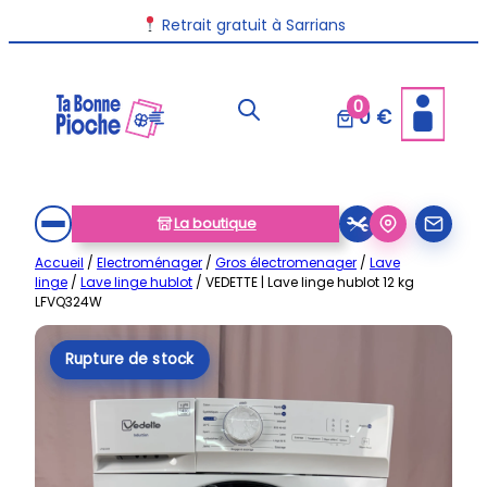
Aller
Livraison disponible dans toute la France
Retrait gratuit à Sarrians
au
contenu
0
0 €
La boutique
Accueil
/
Electroménager
/
Gros électromenager
/
Lave
linge
/
Lave linge hublot
/ VEDETTE | Lave linge hublot 12 kg
LFVQ324W