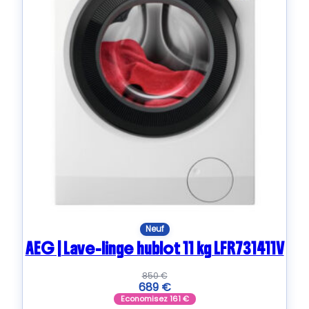
Neuf
AEG | Lave-linge hublot 11 kg LFR731411V
850
€
689
€
Economisez
161
€