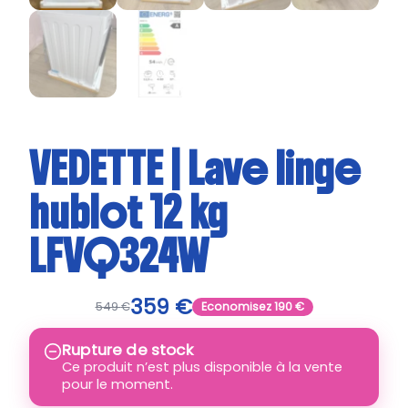
VEDETTE | Lave linge
hublot 12 kg
LFVQ324W
359
€
549
€
Economisez
190
€
Rupture de stock
Ce produit n’est plus disponible à la vente
pour le moment.