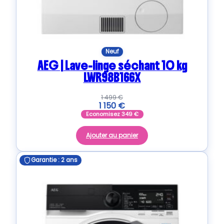
Neuf
AEG | Lave-linge séchant 10 kg
LWR98B166X
1 499
€
1 150
€
Economisez
349
€
Ajouter au panier
Garantie : 2 ans