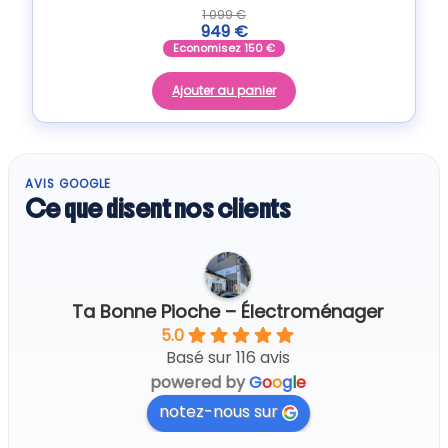
1 099
€
949
€
Economisez
150
€
Ajouter au panier
AVIS GOOGLE
Ce que disent nos clients
Ta Bonne Pioche – Électroménager
5.0
Basé sur 116 avis
powered by
G
o
o
g
l
e
notez-nous sur