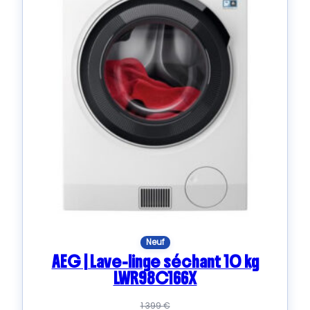
Neuf
AEG | Lave-linge séchant 10 kg
LWR98C166X
1 399
€