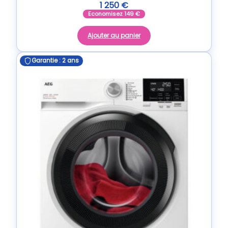
1 250
€
Economisez
149
€
Ajouter au panier
Garantie : 2 ans