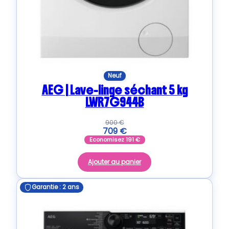
Neuf
AEG | Lave-linge séchant 5 kg
LWR7G944B
900
€
709
€
Economisez
191
€
Ajouter au panier
Garantie : 2 ans