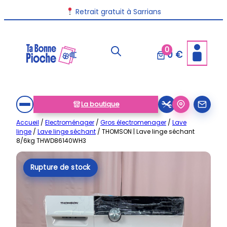
Aller
Livraison disponible dans toute la France
Retrait gratuit à Sarrians
au
contenu
0
0 €
La boutique
Accueil
/
Electroménager
/
Gros électromenager
/
Lave
linge
/
Lave linge séchant
/ THOMSON | Lave linge séchant
8/6kg THWD86140WH3