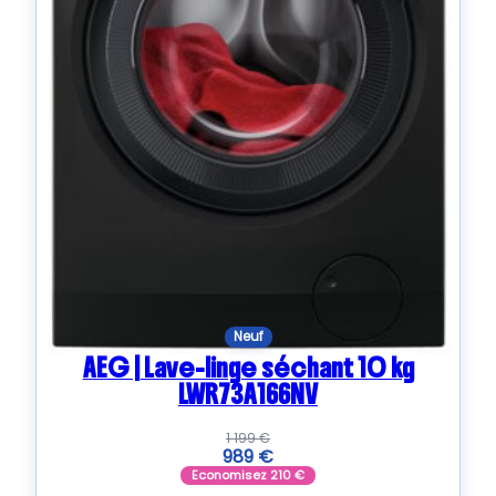
Neuf
AEG | Lave-linge séchant 10 kg
LWR73A166NV
1 199
€
989
€
Economisez
210
€