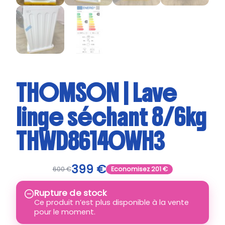
THOMSON | Lave
linge séchant 8/6kg
THWD86140WH3
399
€
600
€
Economisez
201
€
Rupture de stock
Ce produit n’est plus disponible à la vente
pour le moment.