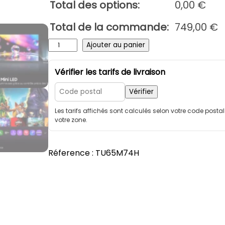
Total des options:
0,00
€
Total de la commande:
749,00
€
q
Ajouter au panier
u
a
Vérifier les tarifs de livraison
n
t
Vérifier
i
Les tarifs affichés sont calculés selon votre code posta
t
votre zone.
é
d
e
Réference :
TU65M74H
S
A
M
S
U
N