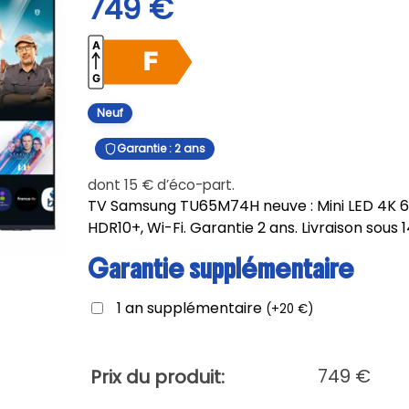
749
€
Neuf
Garantie : 2 ans
dont
15
€
d’éco-part.
TV Samsung TU65M74H neuve : Mini LED 4K 65
HDR10+, Wi-Fi. Garantie 2 ans. Livraison sous 1
Garantie supplémentaire
1 an supplémentaire
(
+
20
€
)
749
€
Prix du produit: