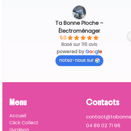
Ta Bonne Pioche –
Électroménager
5.0
Basé sur 116 avis
powered by
G
o
o
g
l
e
notez-nous sur
Menu
Contacts
Accueil
contact@tabonnep
Click Collect
04 89 02 71 96
Livraison