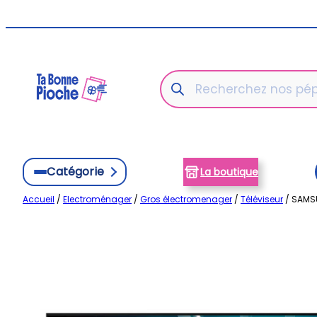
Aller
au
contenu
Recherche
de
produits
Catégorie
La boutique
Accueil
/
Electroménager
/
Gros électromenager
/
Téléviseur
/ SAMSU