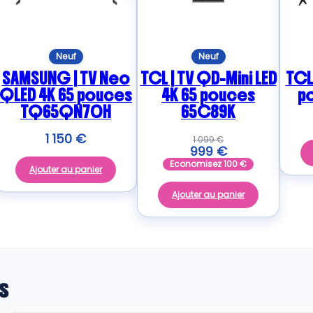
Neuf
Neuf
SAMSUNG | TV Neo
TCL | TV QD-Mini LED
TCL 
QLED 4K 65 pouces
4K 65 pouces
p
TQ65QN70H
65C89K
1 150
€
1 099
€
999
€
Economisez
100
€
Ajouter au panier
Ajouter au panier
s