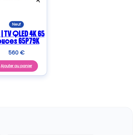
Neuf
| TV QLED 4K 65
ouces 65P79K
560
€
Ajouter au panier