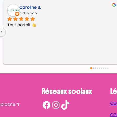
Caroline S.
a day ago
Tout parfait 
Réseaux sociaux
Lé
Facebook
Instagram
TikTok
CG
ioche.fr
CGV