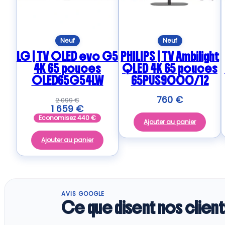
Neuf
Neuf
LG | TV OLED evo G5
PHILIPS | TV Ambilight
4K 65 pouces
QLED 4K 65 pouces
OLED65G54LW
65PUS9000/12
760
€
2 099
€
1 659
€
Economisez
440
€
Ajouter au panier
Ajouter au panier
AVIS GOOGLE
Ce que disent nos client