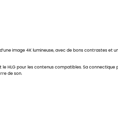
G
|
T
V
M
i
n
r d’une image 4K lumineuse, avec de bons contrastes et u
i
L
E
 le HLG pour les contenus compatibles. Sa connectique
D
rre de son.
4
K
6
5
p
o
u