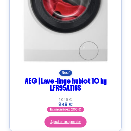
Neuf
AEG | Lave-linge hublot 10 kg
LFR95A116S
1 049
€
849
€
Economisez
200
€
Ajouter au panier