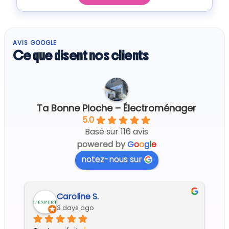
AVIS GOOGLE
Ce que disent nos clients
Ta Bonne Pioche – Électroménager
5.0
Basé sur 116 avis
powered by
G
o
o
g
l
e
notez-nous sur
Caroline S.
3 days ago