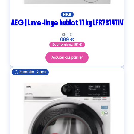
Neuf
AEG | Lave-linge hublot 11 kg LFR731411V
850
€
689
€
Economisez
161
€
Ajouter au panier
Garantie : 2 ans