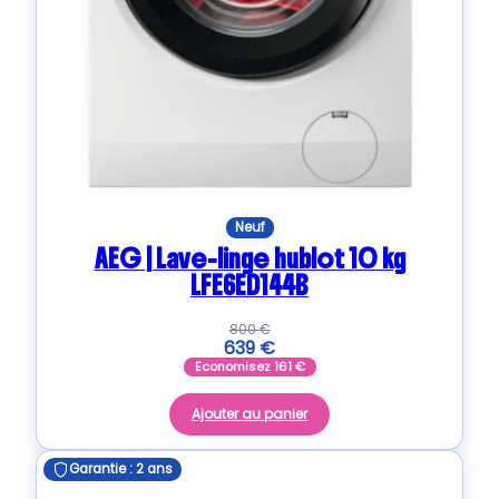
Neuf
AEG | Lave-linge hublot 10 kg
LFE6ED144B
800
€
639
€
Economisez
161
€
Ajouter au panier
Garantie : 2 ans