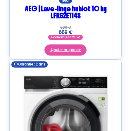
Neuf
AEG | Lave-linge hublot 10 kg
LFR62E114S
900
€
689
€
Economisez
211
€
Ajouter au panier
Garantie : 2 ans