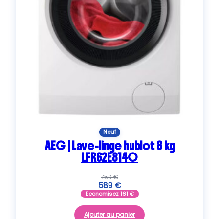
Neuf
AEG | Lave-linge hublot 8 kg
LFR62E814O
750
€
589
€
Economisez
161
€
Ajouter au panier