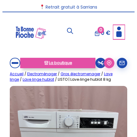
Aller
Retrait gratuit à Sarrians
au
contenu
0
0 €
La boutique
Accueil
/
Electroménager
/
Gros électromenager
/
Lave
linge
/
Lave linge hublot
/ LISTO | Lave‑linge hublot 8 kg