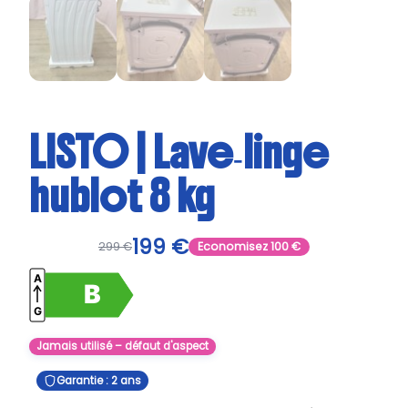
LISTO | Lave‑linge
hublot 8 kg
199
€
299
€
Economisez
100
€
Jamais utilisé – défaut d'aspect
Garantie : 2 ans