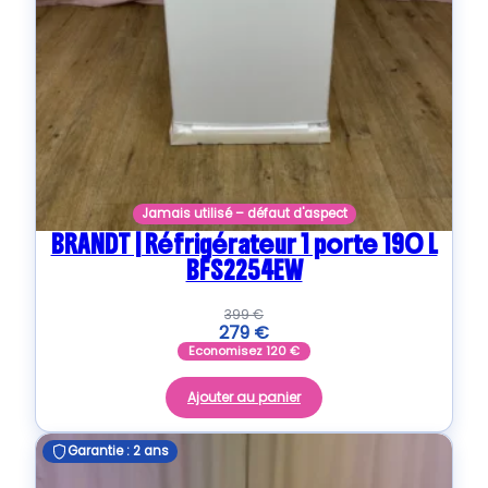
Jamais utilisé – défaut d'aspect
BRANDT | Réfrigérateur 1 porte 190 L
BFS2254EW
399
€
279
€
Economisez
120
€
Ajouter au panier
Garantie : 2 ans