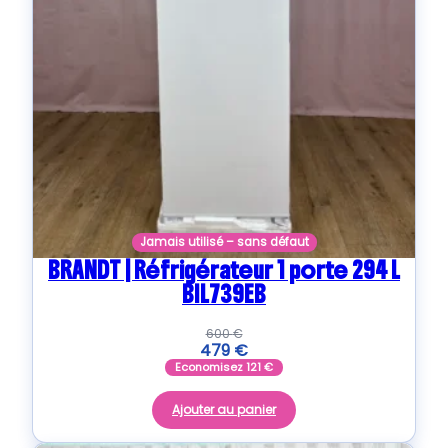
Jamais utilisé – sans défaut
BRANDT | Réfrigérateur 1 porte 294 L
BIL739EB
600
€
479
€
Economisez
121
€
Ajouter au panier