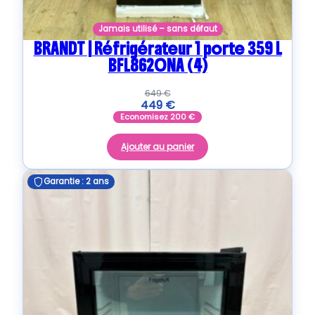
Jamais utilisé – sans défaut
BRANDT | Réfrigérateur 1 porte 359 L
BFL8620NA (4)
649
€
449
€
Economisez
200
€
Ajouter au panier
Garantie : 2 ans