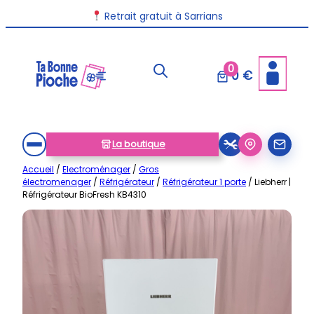
Aller
Livraison disponible dans toute la France
Retrait gratuit à Sarrians
au
contenu
0
0 €
La boutique
Accueil
/
Electroménager
/
Gros
électromenager
/
Réfrigérateur
/
Réfrigérateur 1 porte
/ Liebherr |
Réfrigérateur BioFresh KB4310