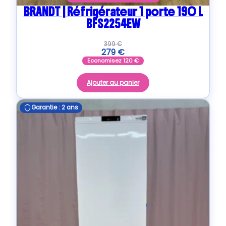
BRANDT | Réfrigérateur 1 porte 190 L
BFS2254EW
399
€
279
€
Economisez
120
€
Ajouter au panier
Garantie : 2 ans