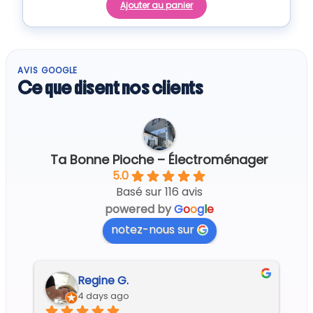
Ajouter au panier
AVIS GOOGLE
Ce que disent nos clients
Ta Bonne Pioche – Électroménager
5.0
Basé sur 116 avis
powered by
G
o
o
g
l
e
notez-nous sur
Regine G.
4 days ago