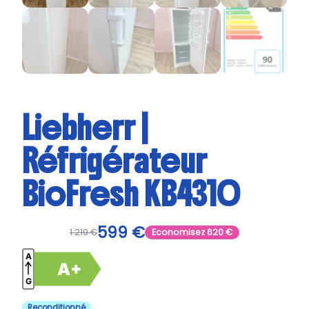
Liebherr |
Réfrigérateur
BioFresh KB4310
599
€
1 219
€
Economisez
620
€
Reconditionné