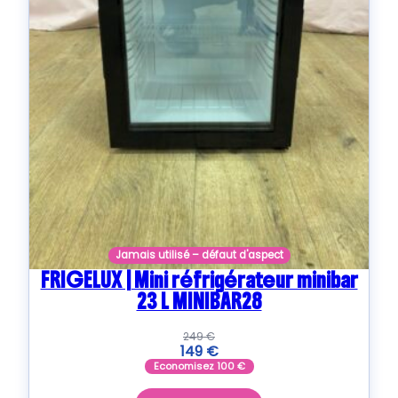
Jamais utilisé – défaut d'aspect
FRIGELUX | Mini réfrigérateur minibar
23 L MINIBAR28
249
€
149
€
Economisez
100
€