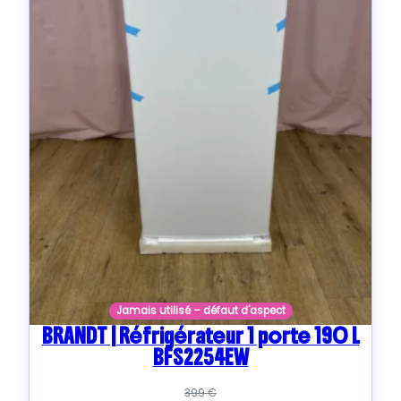
Jamais utilisé – défaut d'aspect
BRANDT | Réfrigérateur 1 porte 190 L
BFS2254EW
399
€