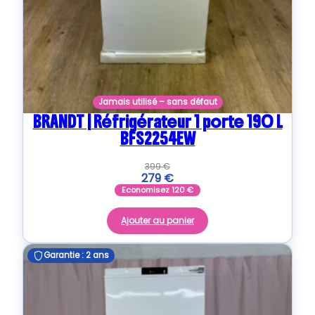
Jamais utilisé – sans défaut
BRANDT | Réfrigérateur 1 porte 190 L
BFS2254EW
399
€
279
€
Economisez
120
€
Ajouter au panier
Garantie : 2 ans