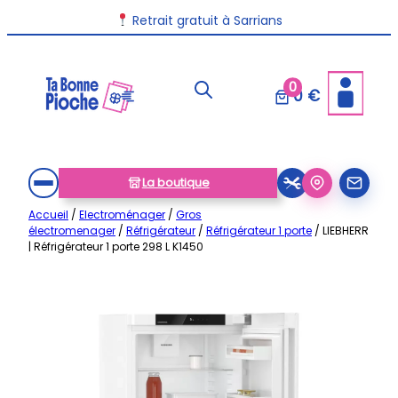
Aller
Livraison disponible dans toute la France
Retrait gratuit à Sarrians
au
contenu
0
0 €
La boutique
Accueil
/
Electroménager
/
Gros
électromenager
/
Réfrigérateur
/
Réfrigérateur 1 porte
/ LIEBHERR
| Réfrigérateur 1 porte 298 L K1450