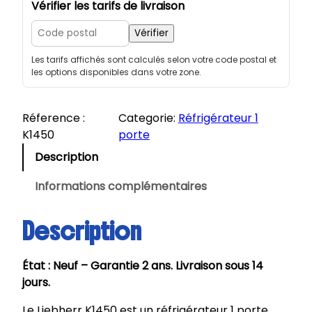
a
Vérifier les tarifs de livraison
n
t
Vérifier
i
Les tarifs affichés sont calculés selon votre code postal et
t
les options disponibles dans votre zone.
é
d
e
Réference :
Categorie:
Réfrigérateur 1
L
K1450
porte
I
Description
E
B
Informations complémentaires
H
E
Description
R
R
État : Neuf – Garantie 2 ans. Livraison sous 14
|
jours.
R
é
Le Liebherr K1450 est un réfrigérateur 1 porte