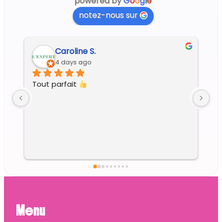
powered by
G
o
o
g
l
e
notez-nous sur
Regine G.
6 days ago
Menu