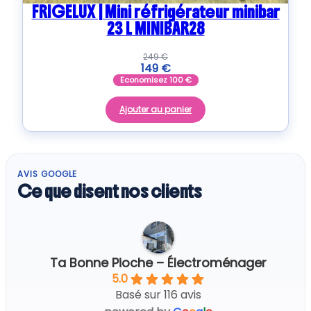
FRIGELUX | Mini réfrigérateur minibar
23 L MINIBAR28
249
€
149
€
Economisez
100
€
Ajouter au panier
AVIS GOOGLE
Ce que disent nos clients
Ta Bonne Pioche – Électroménager
5.0
Basé sur 116 avis