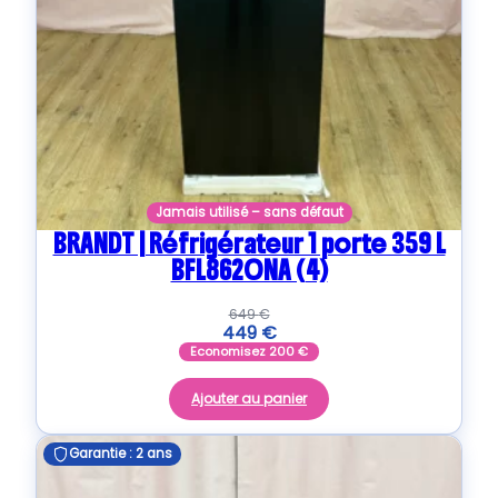
Jamais utilisé – sans défaut
BRANDT | Réfrigérateur 1 porte 359 L
BFL8620NA (4)
649
€
449
€
Economisez
200
€
Ajouter au panier
Garantie : 2 ans