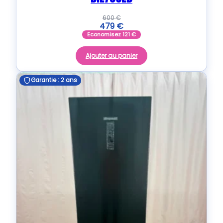
600
€
479
€
Economisez
121
€
Ajouter au panier
Garantie : 2 ans