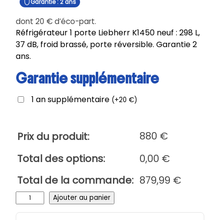
Garantie : 2 ans
dont
20
€
d’éco-part.
Réfrigérateur 1 porte Liebherr K1450 neuf : 298 L,
37 dB, froid brassé, porte réversible. Garantie 2
ans.
Garantie supplémentaire
1 an supplémentaire
(
+
20
€
)
880
€
Prix du produit:
Total des options:
0,00
€
Total de la commande:
879,99
€
q
Ajouter au panier
u