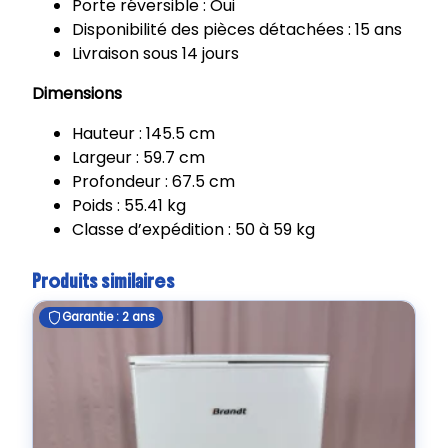
Porte réversible : Oui
8
Disponibilité des pièces détachées : 15 ans
L
Livraison sous 14 jours
K
1
Dimensions
4
Hauteur : 145.5 cm
5
Largeur : 59.7 cm
0
Profondeur : 67.5 cm
Poids : 55.41 kg
Classe d’expédition : 50 à 59 kg
Produits similaires
Garantie : 2 ans