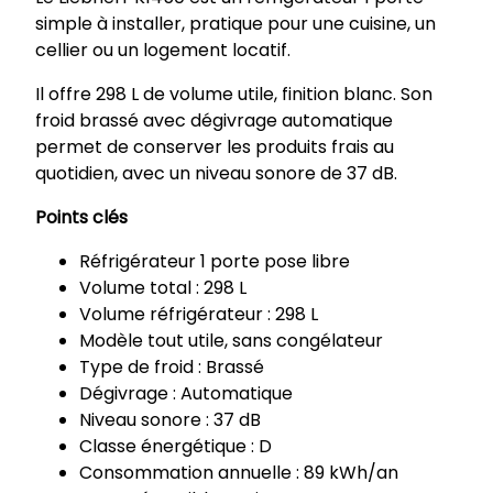
f
simple à installer, pratique pour une cuisine, un
r
cellier ou un logement locatif.
i
g
Il offre 298 L de volume utile, finition blanc. Son
é
froid brassé avec dégivrage automatique
r
permet de conserver les produits frais au
a
quotidien, avec un niveau sonore de 37 dB.
t
Points clés
e
u
Réfrigérateur 1 porte pose libre
r
Volume total : 298 L
1
Volume réfrigérateur : 298 L
p
Modèle tout utile, sans congélateur
o
Type de froid : Brassé
r
Dégivrage : Automatique
t
Niveau sonore : 37 dB
e
Classe énergétique : D
2
Consommation annuelle : 89 kWh/an
9