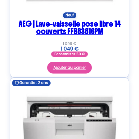
Neuf
AEG | Lave-vaisselle pose libre 14
couverts FFB83816PM
1 099
€
1 049
€
Economisez
50
€
Ajouter au panier
Garantie : 2 ans