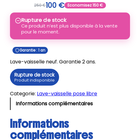
100
€
250
€
Economisez
150
€
Rupture de stock
Ce produit n’est plus disponible à la vente
pour le moment.
Garantie : 1 an
Lave-vaisselle neuf. Garantie 2 ans.
Rupture de stock
Produit indisponible
Categorie:
Lave-vaisselle pose libre
Informations complémentaires
Informations
complémentaires