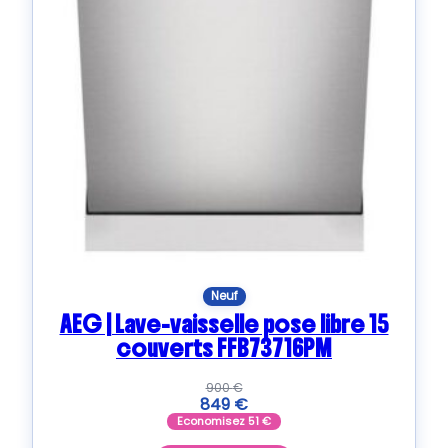
Neuf
AEG | Lave-vaisselle pose libre 15
couverts FFB73716PM
900
€
849
€
Economisez
51
€