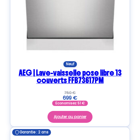
Neuf
AEG | Lave-vaisselle pose libre 13
couverts FFB73617PM
750
€
699
€
Economisez
51
€
Ajouter au panier
Garantie : 2 ans