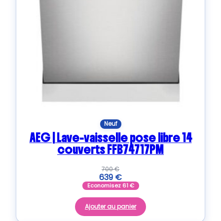
Neuf
AEG | Lave-vaisselle pose libre 14
couverts FFB74717PM
700
€
639
€
Economisez
61
€
Ajouter au panier