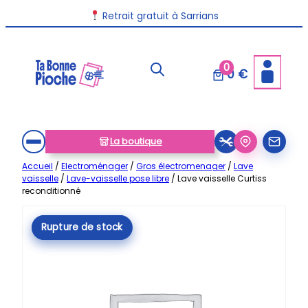
Aller
Retrait gratuit à Sarrians
au
contenu
0
0 €
La boutique
Accueil
/
Electroménager
/
Gros électromenager
/
Lave
vaisselle
/
Lave-vaisselle pose libre
/ Lave vaisselle Curtiss
reconditionné