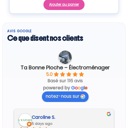
Ajouter au panier
AVIS GOOGLE
Ce que disent nos clients
Ta Bonne Pioche – Électroménager
5.0
Basé sur 116 avis
powered by
G
o
o
g
l
e
notez-nous sur
Caroline S.
5 days ago