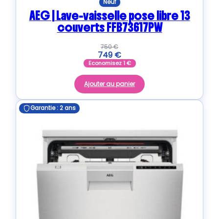
Neuf
AEG | Lave-vaisselle pose libre 13
couverts FFB73617PW
750
€
749
€
Economisez
1
€
Ajouter au panier
Garantie : 2 ans