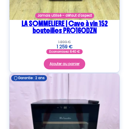
Jamais utilisé – défaut d'aspect
LA SOMMELIERE | Cave à vin 152
bouteilles PRO160DZN
1 899
€
1 259
€
Economisez
640
€
Ajouter au panier
Garantie : 2 ans