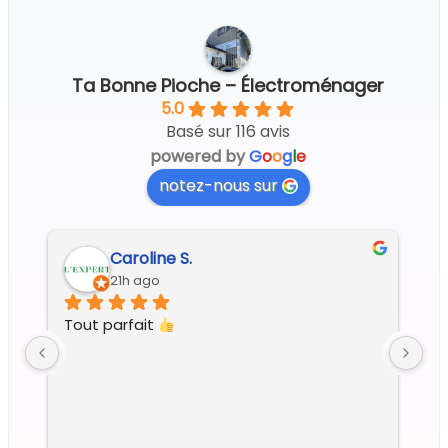
Ta Bonne Pioche – Électroménager
5.0
Basé sur 116 avis
powered by
G
o
o
g
l
e
notez-nous sur
Regine G.
4 days ago