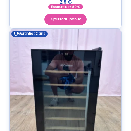
219
€
Economisez
80
€
Ajouter au panier
Garantie : 2 ans