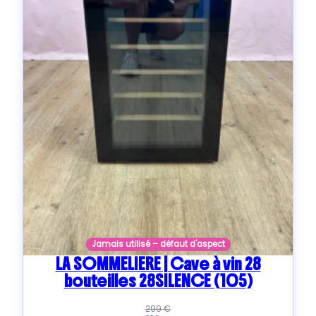
Jamais utilisé – défaut d'aspect
LA SOMMELIERE | Cave à vin 28
bouteilles 28SILENCE (105)
299
€