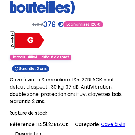
bouteilles)
379
€
499
€
Economisez
120
€
Jamais utilisé – défaut d'aspect
Garantie : 2 ans
Cave à vin La Sommeliere LS51.2ZBLACK neuf
défaut d’aspect : 30 kg, 37 dB, AntiVibration,
double zone, protection anti-UV, clayettes bois.
Garantie 2 ans.
Rupture de stock
Réference :
LS51.2ZBLACK
Categorie:
Cave à vin
Description