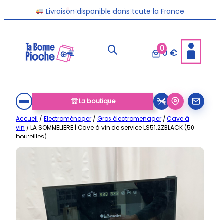
Aller
Livraison disponible dans toute la France
au
contenu
0
0 €
La boutique
Accueil
/
Electroménager
/
Gros électromenager
/
Cave à
vin
/ LA SOMMELIERE | Cave à vin de service LS51.2ZBLACK (50
bouteilles)