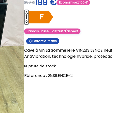
199
€
299
€
Economisez
100
€
Jamais utilisé – défaut d'aspect
Garantie : 2 ans
Cave à vin La Sommelière VIN28SILENCE neuf d
AntiVibration, technologie hybride, protectio
Rupture de stock
Réference :
28SILENCE-2