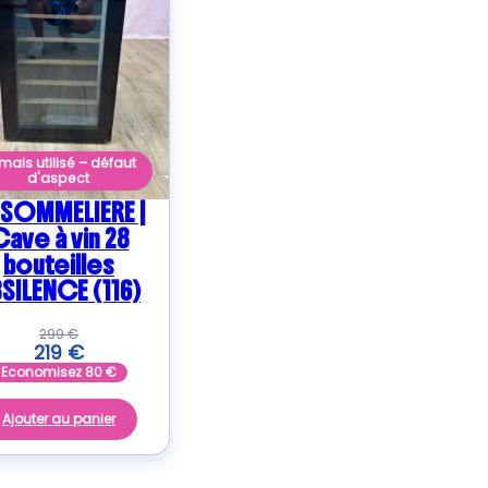
mais utilisé – défaut
d'aspect
 SOMMELIERE |
ave à vin 28
bouteilles
SILENCE (116)
299
€
219
€
Economisez
80
€
Ajouter au panier