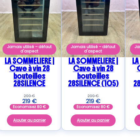
Jamais utilisé – défaut
Jamais utilisé – défaut
Ja
d'aspect
d'aspect
LA SOMMELIERE |
LA SOMMELIERE |
LA
Cave à vin 28
Cave à vin 28
C
bouteilles
bouteilles
28SILENCE
28SILENCE (105)
28
299
€
299
€
219
€
219
€
Economisez
80
€
Economisez
80
€
Ajouter au panier
Ajouter au panier