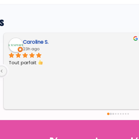
s
Regine G.
4 days ago