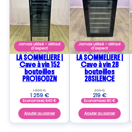
Jamais utilisé – défaut
Jamais utilisé – défaut
d'aspect
d'aspect
LA SOMMELIERE |
LA SOMMELIERE |
Cave à vin 152
Cave à vin 28
bouteilles
bouteilles
PRO160DZN
28SILENCE
1 899
€
299
€
1 259
€
219
€
Economisez
640
€
Economisez
80
€
Ajouter au panier
Ajouter au panier