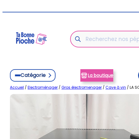
Aller
au
contenu
Recherche
de
produits
Catégorie
La boutique
Accueil
/
Electroménager
/
Gros électromenager
/
Cave à vin
/ LA SO