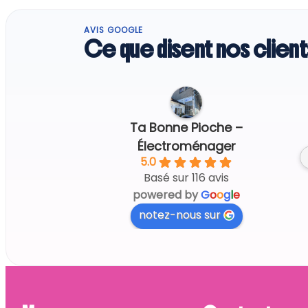
AVIS GOOGLE
Ce que disent nos client
Caroline S.
23h ago
Ta Bonne Pioche –
Tout parfait 
Électroménager
5.0
Basé sur 116 avis
powered by
G
o
o
g
l
e
notez-nous sur