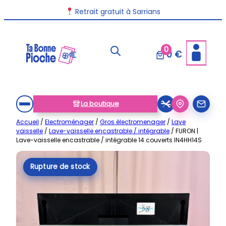
Aller
Retrait gratuit à Sarrians
au
contenu
0
0 €
La boutique
Accueil
/
Electroménager
/
Gros électromenager
/
Lave
vaisselle
/
Lave-vaisselle encastrable / intégrable
/ FURON |
Lave-vaisselle encastrable / intégrable 14 couverts IN4HH14S