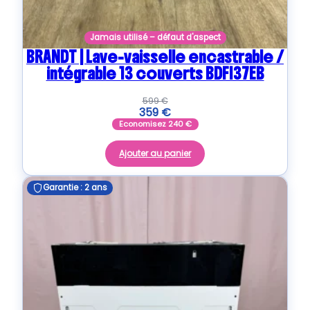
Jamais utilisé – défaut d'aspect
BRANDT | Lave-vaisselle encastrable /
intégrable 13 couverts BDFI37EB
599
€
359
€
Economisez
240
€
Ajouter au panier
Garantie : 2 ans