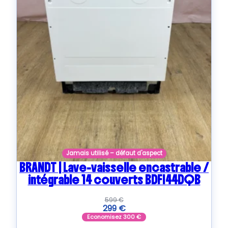
Jamais utilisé – défaut d'aspect
BRANDT | Lave-vaisselle encastrable /
intégrable 14 couverts BDFI44DQB
599
€
299
€
Economisez
300
€