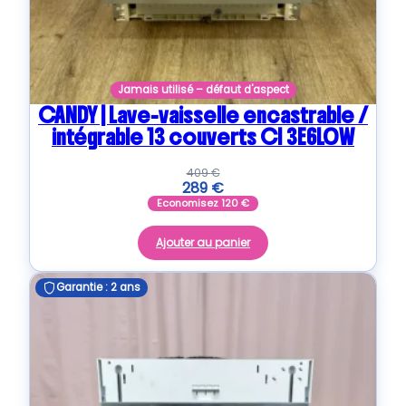
Jamais utilisé – défaut d'aspect
CANDY | Lave-vaisselle encastrable /
intégrable 13 couverts CI 3E6L0W
409
€
289
€
Economisez
120
€
Ajouter au panier
Garantie : 2 ans