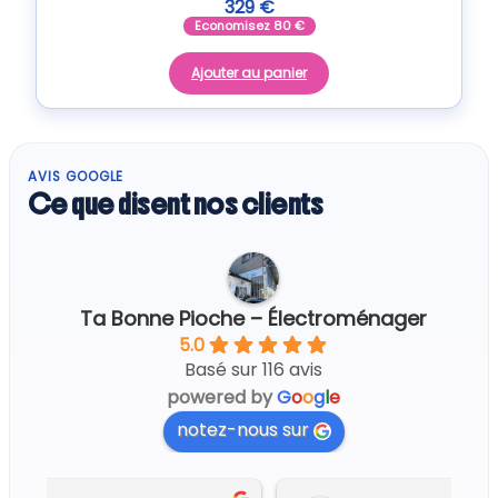
329
€
Economisez
80
€
Ajouter au panier
AVIS GOOGLE
Ce que disent nos clients
Ta Bonne Pioche – Électroménager
5.0
Basé sur 116 avis
powered by
G
o
o
g
l
e
notez-nous sur