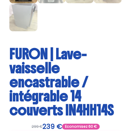
FURON | Lave-
vaisselle
encastrable /
intégrable 14
couverts IN4HH14S
239
€
299
€
Economisez
60
€