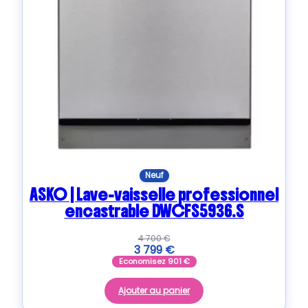
Neuf
ASKO | Lave-vaisselle professionnel
encastrable DWCFS5936.S
4 700
€
3 799
€
Economisez
901
€
Ajouter au panier