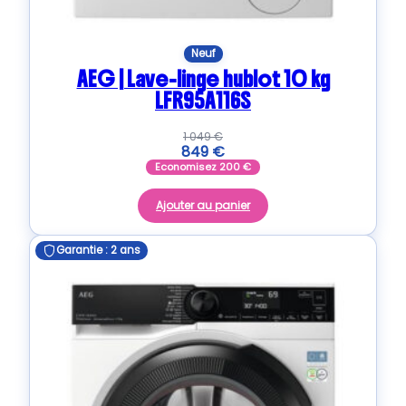
Neuf
AEG | Lave-linge hublot 10 kg
LFR95A116S
1 049
€
849
€
Economisez
200
€
Ajouter au panier
Garantie : 2 ans