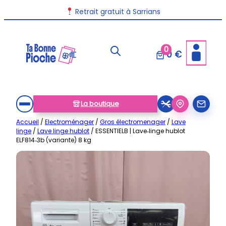
Aller
Retrait gratuit à Sarrians
au
contenu
0
0 €
La boutique
Accueil
/
Electroménager
/
Gros électromenager
/
Lave
linge
/
Lave linge hublot
/ ESSENTIELB | Lave‑linge hublot
ELF814‑3b (variante) 8 kg