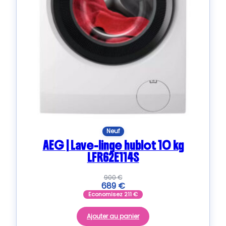
Neuf
AEG | Lave-linge hublot 10 kg
LFR62E114S
900
€
689
€
Economisez
211
€
Ajouter au panier