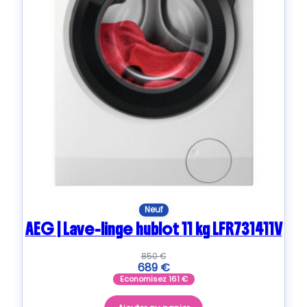
Neuf
AEG | Lave-linge hublot 11 kg LFR731411V
850
€
689
€
Economisez
161
€