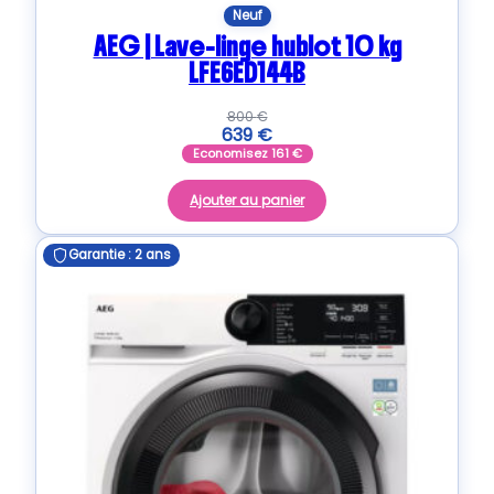
Neuf
AEG | Lave-linge hublot 10 kg
LFE6ED144B
800
€
639
€
Economisez
161
€
Ajouter au panier
Garantie : 2 ans