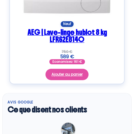
Neuf
AEG | Lave-linge hublot 8 kg
LFR62E814O
750
€
589
€
Economisez
161
€
Ajouter au panier
AVIS GOOGLE
Ce que disent nos clients