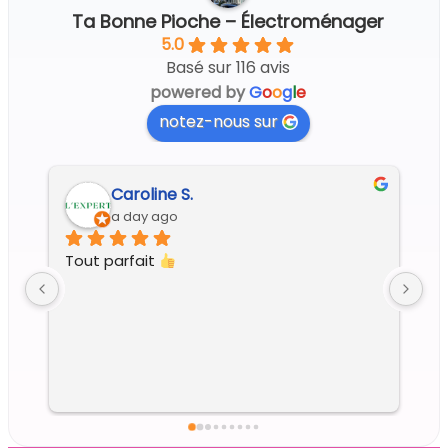
Ta Bonne Pioche – Électroménager
5.0
Basé sur 116 avis
powered by
G
o
o
g
l
e
notez-nous sur
Caroline S.
Re
a day ago
4 d
Tout parfait 