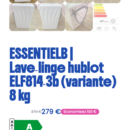
ESSENTIELB |
Lave‑linge hublot
ELF814‑3b (variante)
8 kg
279
€
379
€
Economisez
100
€