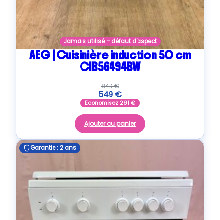
Jamais utilisé – défaut d'aspect
AEG | Cuisinière induction 50 cm
CIB56494BW
840
€
549
€
Economisez
291
€
Ajouter au panier
Garantie : 2 ans