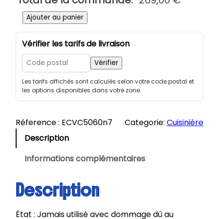
Total de la commande:
269,00
€
q
Ajouter au panier
u
a
Vérifier les tarifs de livraison
n
t
Vérifier
i
Les tarifs affichés sont calculés selon votre code postal et
t
les options disponibles dans votre zone.
é
d
e
Réference :
ECVC5060n7
Categorie:
Cuisinière
E
Description
s
s
Informations complémentaires
e
n
Description
t
i
État : Jamais utilisé avec dommage dû au
e