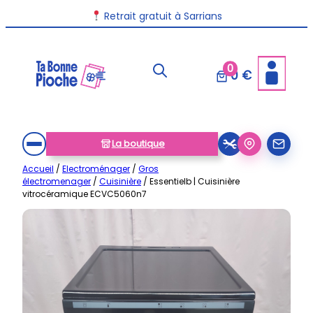
Aller
Retrait gratuit à Sarrians
au
contenu
0
0 €
La boutique
Accueil
/
Electroménager
/
Gros
électromenager
/
Cuisinière
/ Essentielb | Cuisinière
vitrocéramique ECVC5060n7