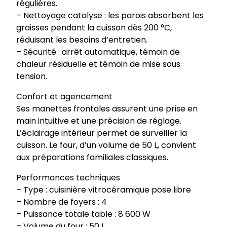
c
régulières.
é
– Nettoyage catalyse : les parois absorbent les
r
graisses pendant la cuisson dès 200 °C,
a
réduisant les besoins d’entretien.
m
– Sécurité : arrêt automatique, témoin de
i
chaleur résiduelle et témoin de mise sous
q
tension.
u
Confort et agencement
e
Ses manettes frontales assurent une prise en
E
main intuitive et une précision de réglage.
C
L’éclairage intérieur permet de surveiller la
V
cuisson. Le four, d’un volume de 50 L, convient
C
aux préparations familiales classiques.
5
0
Performances techniques
6
– Type : cuisinière vitrocéramique pose libre
0
– Nombre de foyers : 4
n
– Puissance totale table : 8 600 W
7
– Volume du four : 50 L