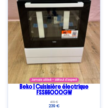
Jamais utilisé – défaut d'aspect
Beko | Cuisinière électrique
FSS66000GW
419
€
239
€