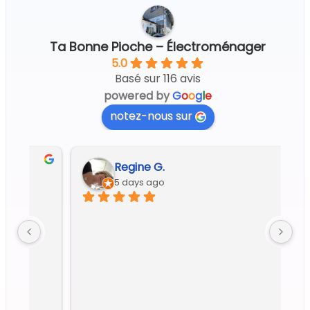
Ta Bonne Pioche – Électroménager
5.0
Basé sur 116 avis
powered by
G
o
o
g
l
e
notez-nous sur
Regine G.
5 days ago