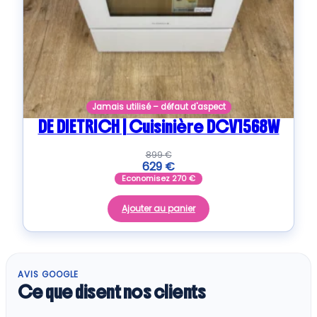
Jamais utilisé – défaut d'aspect
DE DIETRICH | Cuisinière DCV1568W
899
€
629
€
Economisez
270
€
Ajouter au panier
AVIS GOOGLE
Ce que disent nos clients