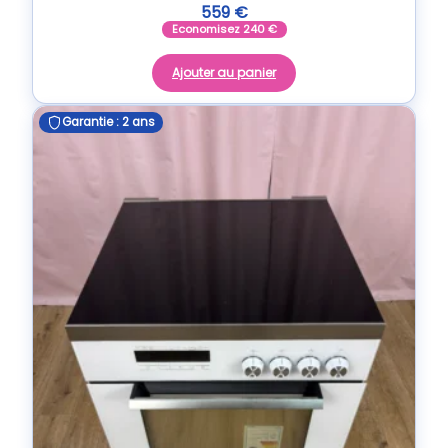
559
€
Economisez
240
€
Ajouter au panier
Garantie : 2 ans