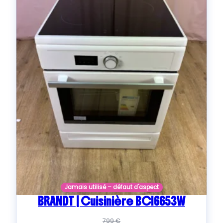
Jamais utilisé – défaut d'aspect
BRANDT | Cuisinière BCI6653W
799
€