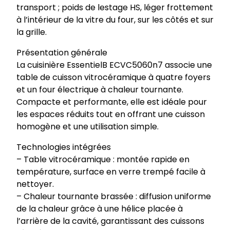
transport ; poids de lestage HS, léger frottement
l
à l’intérieur de la vitre du four, sur les côtés et sur
b
la grille.
|
C
Présentation générale
u
La cuisinière EssentielB ECVC5060n7 associe une
i
table de cuisson vitrocéramique à quatre foyers
s
et un four électrique à chaleur tournante.
i
Compacte et performante, elle est idéale pour
n
les espaces réduits tout en offrant une cuisson
i
homogène et une utilisation simple.
è
r
Technologies intégrées
e
– Table vitrocéramique : montée rapide en
v
température, surface en verre trempé facile à
i
nettoyer.
t
– Chaleur tournante brassée : diffusion uniforme
r
de la chaleur grâce à une hélice placée à
o
l’arrière de la cavité, garantissant des cuissons