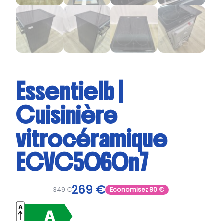
Essentielb |
Cuisinière
vitrocéramique
ECVC5060n7
269
€
349
€
Economisez
80
€