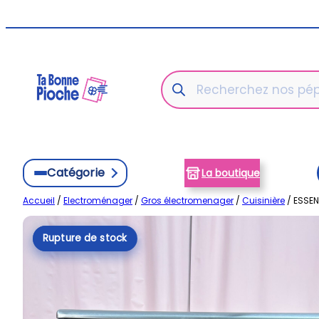
Aller
au
contenu
Recherche
de
produits
Catégorie
La boutique
Accueil
/
Electroménager
/
Gros électromenager
/
Cuisinière
/ ESSEN