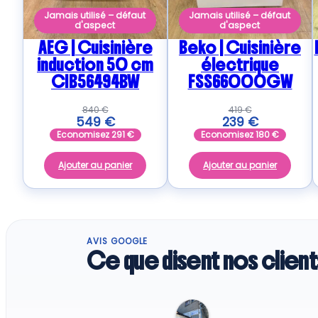
Jamais utilisé – défaut
Jamais utilisé – défaut
d'aspect
d'aspect
AEG | Cuisinière
Beko | Cuisinière
induction 50 cm
électrique
CIB56494BW
FSS66000GW
840
€
419
€
549
€
239
€
Economisez
291
€
Economisez
180
€
Ajouter au panier
Ajouter au panier
AVIS GOOGLE
Ce que disent nos client
Regine G.