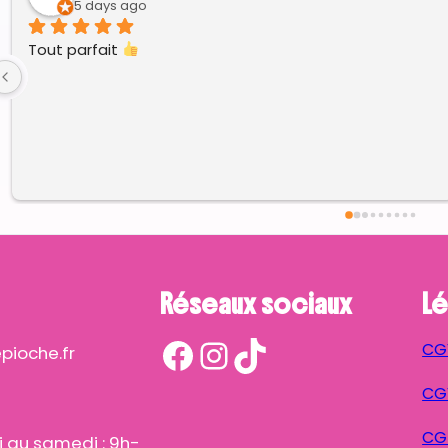
9 days ago
Réseaux sociaux
Lé
Facebook
Instagram
TikTok
CG
ioche.fr
CGV
CG
i au samedi : 9h-