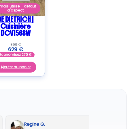
mais utilisé – défaut
d'aspect
DE DIETRICH |
Cuisinière
DCV1568W
899
€
629
€
Economisez
270
€
Ajouter au panier
Franck-alves@wanadoo.fr A.