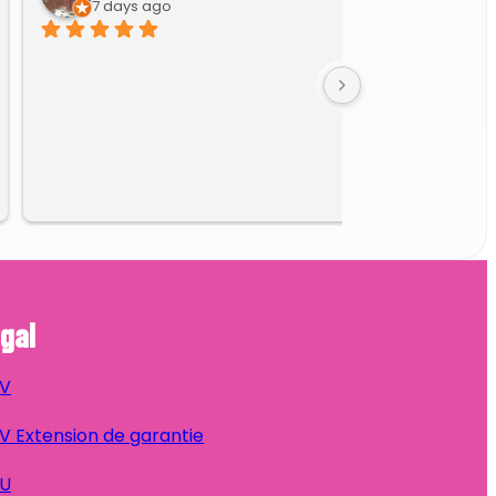
10 days ago
Excellent accueil et très efficace dans le diagnostic et 
la réparation.
gal
V
 Extension de garantie
U