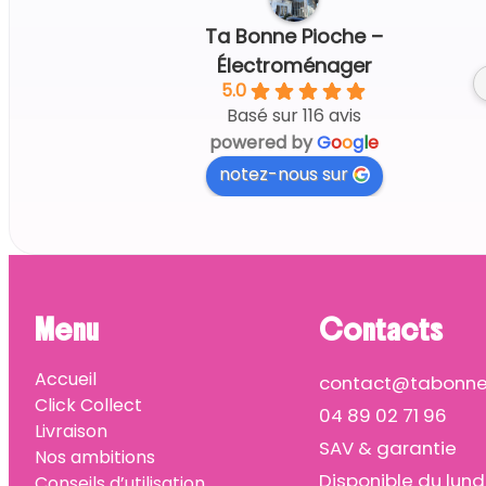
7 days ago
Ta Bonne Pioche –
Électroménager
5.0
Basé sur 116 avis
powered by
G
o
o
g
l
e
notez-nous sur
Menu
Contacts
Accueil
contact@tabonnep
Click Collect
04 89 02 71 96
Livraison
SAV & garantie
Nos ambitions
Disponible du lund
Conseils d’utilisation