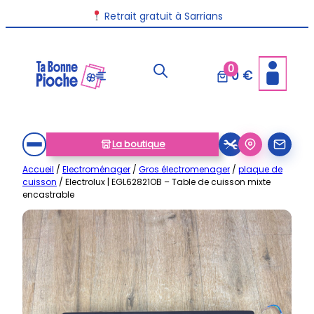
Aller
Retrait gratuit à Sarrians
au
contenu
0
0 €
La boutique
Accueil
/
Electroménager
/
Gros électromenager
/
plaque de
cuisson
/ Electrolux | EGL62821OB – Table de cuisson mixte
encastrable