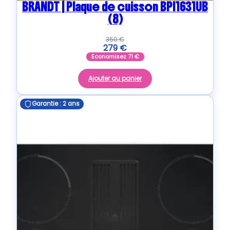
BRANDT | Plaque de cuisson BPI1631UB
(8)
350
€
279
€
Economisez
71
€
Ajouter au panier
Garantie : 2 ans