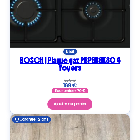
Neuf
BOSCH | Plaque gaz PBP6B6K80 4
foyers
259
€
189
€
Economisez
70
€
Ajouter au panier
Garantie : 2 ans