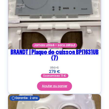
Jamais utilisé – sans défaut
BRANDT | Plaque de cuisson BPI1631UB
(7)
350
€
279
€
Economisez
71
€
Ajouter au panier
Garantie : 2 ans