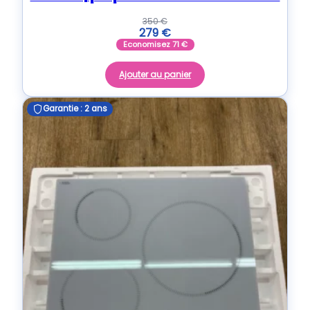
350
€
279
€
Economisez
71
€
Ajouter au panier
Garantie : 2 ans