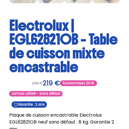
Electrolux |
EGL62821OB – Table
de cuisson mixte
encastrable
219
€
239
€
Economisez
20
€
Jamais utilisé – sans défaut
Garantie : 2 ans
Plaque de cuisson encastrable Electrolux
EGL62821OB neuf sans défaut : 8 kg. Garantie 2
ans.