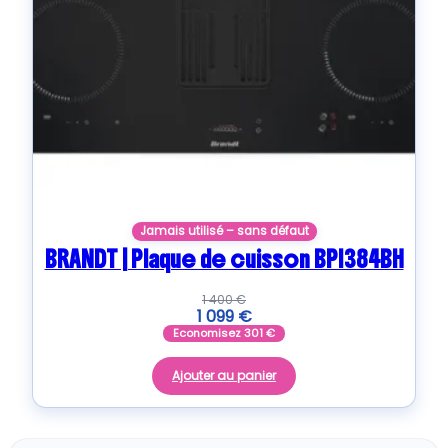
Jamais utilisé – sans défaut
BRANDT | Plaque de cuisson BPI384BH
1 400
€
1 099
€
Economisez
301
€
Ajouter au panier