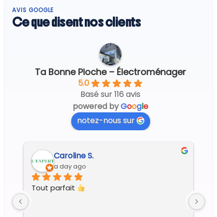
AVIS GOOGLE
Ce que disent nos clients
Ta Bonne Pioche – Électroménager
5.0
Basé sur 116 avis
powered by
G
o
o
g
l
e
notez-nous sur
Regine G.
4 days ago