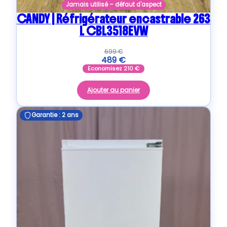
Jamais utilisé – défaut d'aspect
CANDY | Réfrigérateur encastrable 263
L CBL3518EVW
699
€
489
€
Economisez
210
€
Ajouter au panier
Garantie : 2 ans