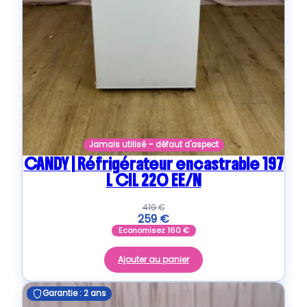
Jamais utilisé – défaut d'aspect
CANDY | Réfrigérateur encastrable 197
L CIL 220 EE/N
419
€
259
€
Economisez
160
€
Ajouter au panier
Garantie : 2 ans