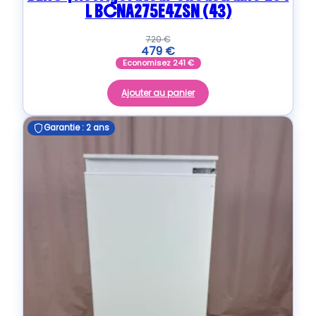
L BCNA275E4ZSN (43)
720
€
479
€
Economisez
241
€
Ajouter au panier
Garantie : 2 ans