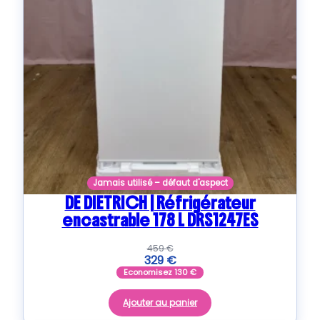
Jamais utilisé – défaut d'aspect
DE DIETRICH | Réfrigérateur
encastrable 178 L DRS1247ES
459
€
329
€
Economisez
130
€
Ajouter au panier