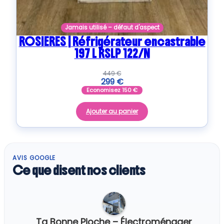
Jamais utilisé – défaut d'aspect
ROSIERES | Réfrigérateur encastrable
197 L RSLP 122/N
449
€
299
€
Economisez
150
€
Ajouter au panier
AVIS GOOGLE
Ce que disent nos clients
Ta Bonne Pioche – Électroménager