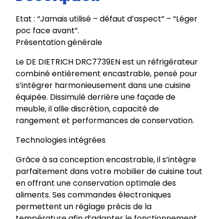
I
Etat : “Jamais utilisé – défaut d’aspect” – “Léger
C
poc face avant”.
H
Présentation générale
|
R
Le DE DIETRICH DRC7739EN est un réfrigérateur
é
combiné entièrement encastrable, pensé pour
f
s’intégrer harmonieusement dans une cuisine
r
équipée. Dissimulé derrière une façade de
i
meuble, il allie discrétion, capacité de
g
rangement et performances de conservation.
é
r
Technologies intégrées
a
Grâce à sa conception encastrable, il s’intègre
t
parfaitement dans votre mobilier de cuisine tout
e
en offrant une conservation optimale des
u
aliments. Ses commandes électroniques
r
permettent un réglage précis de la
e
température afin d’adapter le fonctionnement