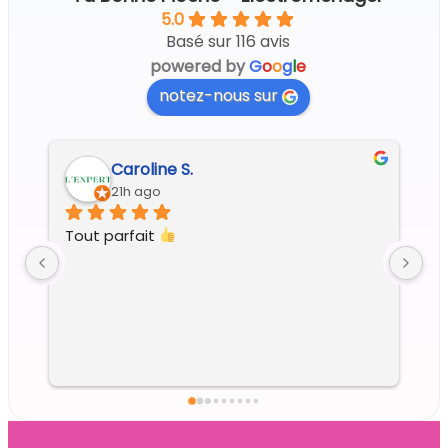
5.0
Basé sur 116 avis
powered by
G
o
o
g
l
e
notez-nous sur
Regine G.
4 days ago