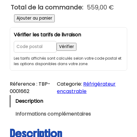
Total de la commande:
559,00
€
q
Ajouter au panier
u
a
Vérifier les tarifs de livraison
n
t
Vérifier
i
Les tarifs affichés sont calculés selon votre code postal et
t
les options disponibles dans votre zone.
é
d
e
Réference :
TBP-
Categorie:
Réfrigérateur
D
0001662
encastrable
E
Description
D
I
Informations complémentaires
E
T
Description
R