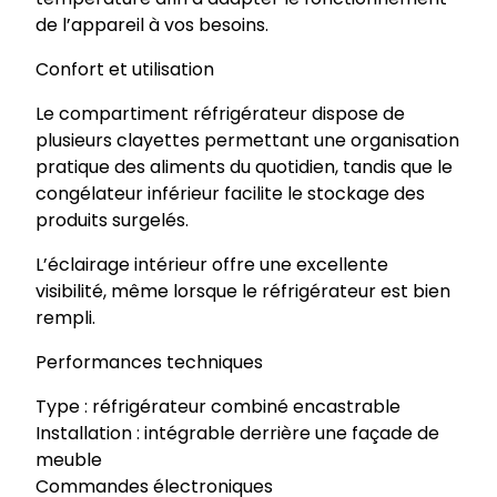
n
de l’appareil à vos besoins.
c
a
Confort et utilisation
s
t
Le compartiment réfrigérateur dispose de
r
plusieurs clayettes permettant une organisation
a
pratique des aliments du quotidien, tandis que le
b
congélateur inférieur facilite le stockage des
l
produits surgelés.
e
L’éclairage intérieur offre une excellente
3
visibilité, même lorsque le réfrigérateur est bien
4
rempli.
1
L
Performances techniques
D
R
Type : réfrigérateur combiné encastrable
C
Installation : intégrable derrière une façade de
7
meuble
7
Commandes électroniques