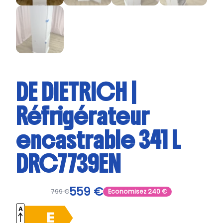
DE DIETRICH |
Réfrigérateur
encastrable 341 L
DRC7739EN
559
€
799
€
Economisez
240
€