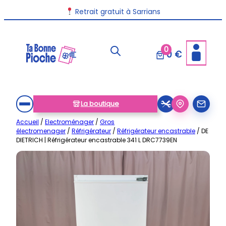
Aller
Livraison disponible dans toute la France
Retrait gratuit à Sarrians
au
contenu
0
0 €
La boutique
Accueil
/
Electroménager
/
Gros
électromenager
/
Réfrigérateur
/
Réfrigérateur encastrable
/ DE
DIETRICH | Réfrigérateur encastrable 341 L DRC7739EN