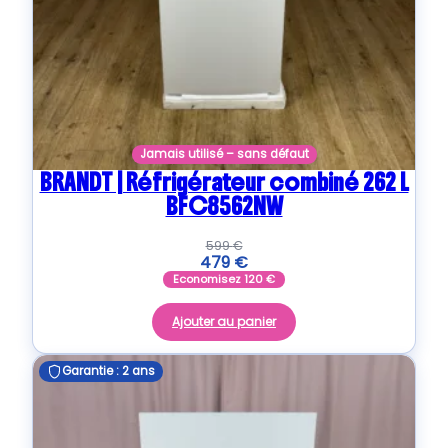
Jamais utilisé – sans défaut
BRANDT | Réfrigérateur combiné 262 L
BFC8562NW
599
€
479
€
Economisez
120
€
Ajouter au panier
Garantie : 2 ans