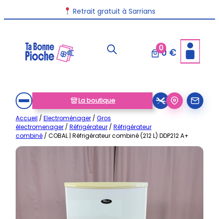
Aller
Livraison disponible dans toute la France
Retrait gratuit à Sarrians
au
contenu
0
0 €
La boutique
Accueil
/
Electroménager
/
Gros
électromenager
/
Réfrigérateur
/
Réfrigérateur
combiné
/ COBAL | Réfrigérateur combiné (212 L) DDP212 A+