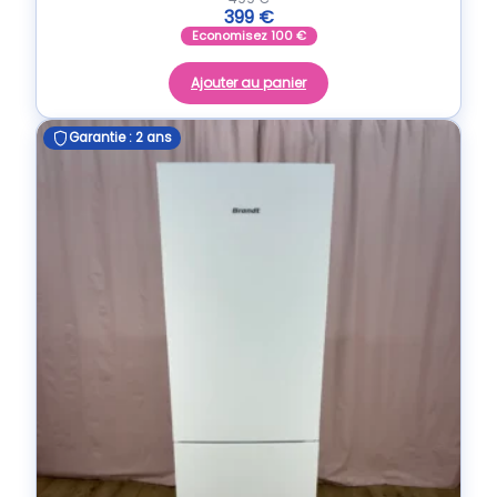
399
€
Economisez
100
€
Ajouter au panier
Garantie : 2 ans