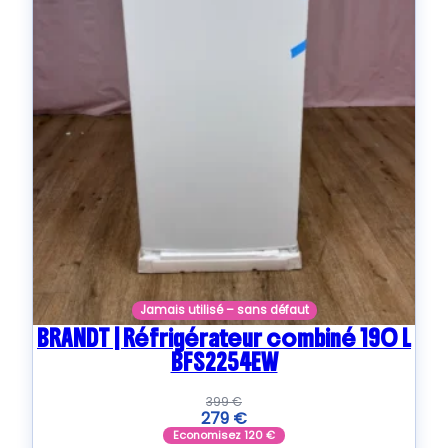
Jamais utilisé – sans défaut
BRANDT | Réfrigérateur combiné 190 L
BFS2254EW
399
€
279
€
Economisez
120
€