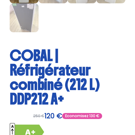
COBAL |
Réfrigérateur
combiné (212 L)
DDP212 A+
120
€
250
€
Economisez
130
€