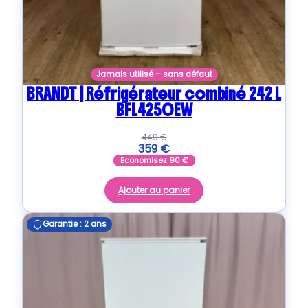
Jamais utilisé – sans défaut
BRANDT | Réfrigérateur combiné 242 L
BFL4250EW
449
€
359
€
Economisez
90
€
Ajouter au panier
Garantie : 2 ans