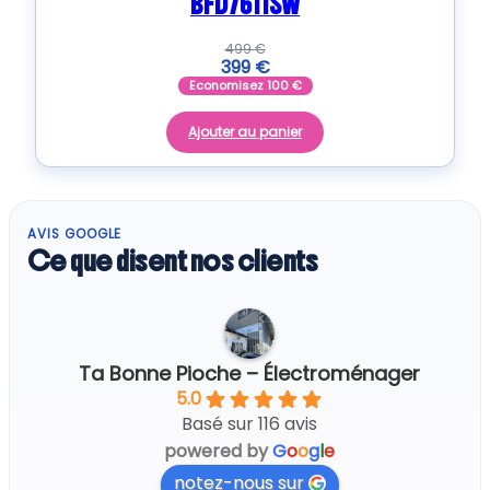
BFD7611SW
499
€
399
€
Economisez
100
€
Ajouter au panier
AVIS GOOGLE
Ce que disent nos clients
Ta Bonne Pioche – Électroménager
5.0
Basé sur 116 avis
powered by
G
o
o
g
l
e
notez-nous sur