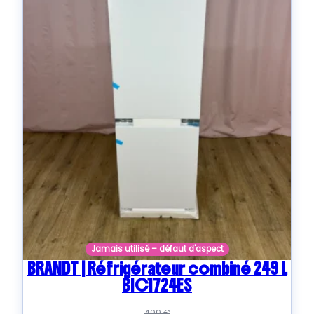
Jamais utilisé – défaut d'aspect
BRANDT | Réfrigérateur combiné 249 L
BIC1724ES
499
€