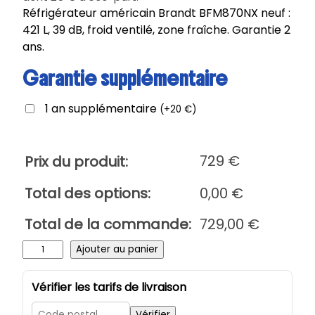
Réfrigérateur américain Brandt BFM870NX neuf :
421 L, 39 dB, froid ventilé, zone fraîche. Garantie 2
ans.
Garantie supplémentaire
1 an supplémentaire
(
+
20
€
)
729
€
Prix du produit:
Total des options:
0,00
€
Total de la commande:
729,00
€
q
Ajouter au panier
u
a
Vérifier les tarifs de livraison
n
Vérifier