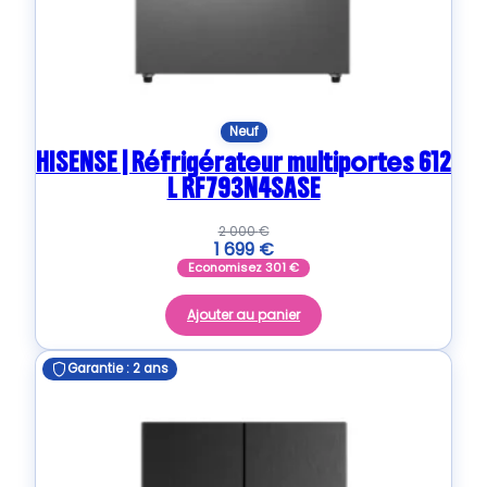
Neuf
HISENSE | Réfrigérateur multiportes 612
L RF793N4SASE
2 000
€
1 699
€
Economisez
301
€
Ajouter au panier
Garantie : 2 ans