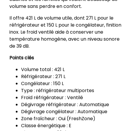
é
volume sans perdre en confort.
r
a
Il offre 421 L de volume utile, dont 271 L pour le
t
réfrigérateur et 150 L pour le congélateur, finition
e
inox. Le froid ventilé aide à conserver une
u
température homogène, avec un niveau sonore
r
de 39 dB.
m
Points clés
u
l
Volume total : 421 L
t
Réfrigérateur : 271 L
i
Congélateur : 150 L
p
Type : réfrigérateur multiportes
o
Froid réfrigérateur : Ventilé
r
Dégivrage réfrigérateur : Automatique
t
Dégivrage congélateur : Automatique
e
Zone fraîcheur : Oui (FreshZone)
s
Classe énergétique : E
4