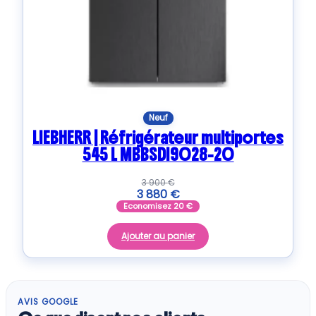
Neuf
LIEBHERR | Réfrigérateur multiportes
545 L MBBSDI9028-20
3 900
€
3 880
€
Economisez
20
€
Ajouter au panier
AVIS GOOGLE