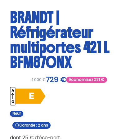
BRANDT |
Réfrigérateur
multiportes 421 L
BFM870NX
729
€
1 000
€
Economisez
271
€
Neuf
Garantie : 2 ans
dont
25
€
d’éco-part.