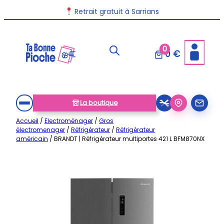
Aller
Retrait gratuit à Sarrians
au
contenu
0
0 €
La boutique
Accueil
/
Electroménager
/
Gros
électromenager
/
Réfrigérateur
/
Réfrigérateur
américain
/ BRANDT | Réfrigérateur multiportes 421 L BFM870NX