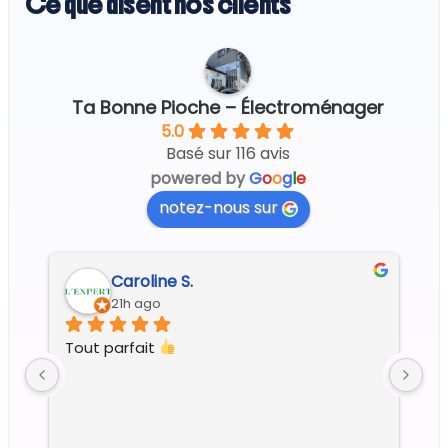
Ce que disent nos clients
Ta Bonne Pioche – Électroménager
5.0
Basé sur 116 avis
powered by
G
o
o
g
l
e
notez-nous sur
Caroline S.
21h ago
Tout parfait 