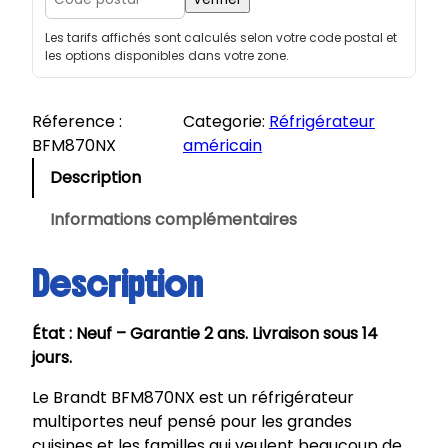
t
i
Les tarifs affichés sont calculés selon votre code postal et
t
les options disponibles dans votre zone.
é
d
e
Réference :
Categorie:
Réfrigérateur
B
BFM870NX
américain
R
Description
A
N
Informations complémentaires
D
T
Description
|
R
État : Neuf – Garantie 2 ans. Livraison sous 14
é
jours.
f
r
Le Brandt BFM870NX est un réfrigérateur
i
multiportes neuf pensé pour les grandes
g
cuisines et les familles qui veulent beaucoup de