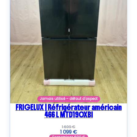
Jamais utilisé – défaut d'aspect
FRIGELUX | Réfrigérateur américain
466 L MTD190XBI
1 699
€
1 099
€
Economisez
600
€