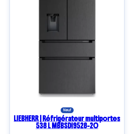
Neuf
LIEBHERR | Réfrigérateur multiportes
538 L MBBSDI9528-20