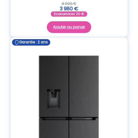
4 000
€
3 980
€
Economisez
20
€
Ajouter au panier
Garantie : 2 ans