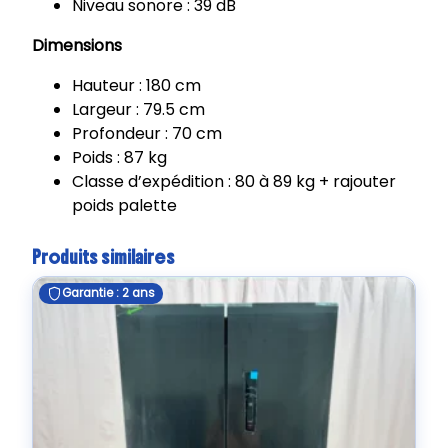
Niveau sonore : 39 dB
2
1
Dimensions
L
Hauteur : 180 cm
B
Largeur : 79.5 cm
F
Profondeur : 70 cm
M
Poids : 87 kg
8
Classe d’expédition : 80 à 89 kg + rajouter
7
poids palette
0
N
X
Produits similaires
Garantie : 2 ans