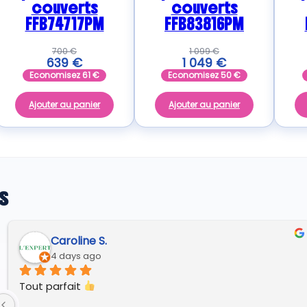
couverts
couverts
FFB74717PM
FFB83816PM
700
€
1 099
€
639
€
1 049
€
Economisez
61
€
Economisez
50
€
Ajouter au panier
Ajouter au panier
s
André A.
8 days ago