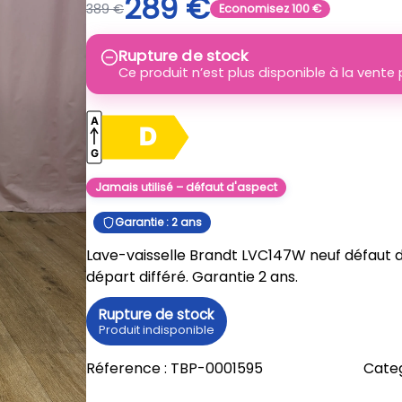
289
€
389
€
Economisez
100
€
Rupture de stock
Ce produit n’est plus disponible à la vent
Jamais utilisé – défaut d'aspect
Garantie : 2 ans
Lave-vaisselle Brandt LVC147W neuf défaut d’
départ différé. Garantie 2 ans.
Rupture de stock
Produit indisponible
Réference :
TBP-0001595
Categ