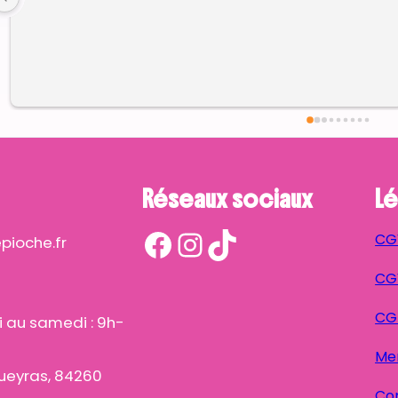
Réseaux sociaux
Lé
Facebook
Instagram
TikTok
CG
ioche.fr
CGV
CG
i au samedi : 9h-
Men
ueyras, 84260
Con