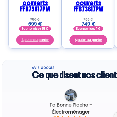
couverts
couverts
FFB73617PM
FFB73617PW
750
€
750
€
699
€
749
€
Economisez
51
€
Economisez
1
€
Ajouter au panier
Ajouter au panier
AVIS GOOGLE
Ce que disent nos client
Regine G.
7 days ago
Ta Bonne Pioche –
Électroménager