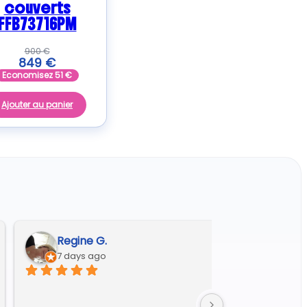
couverts
FFB73716PM
900
€
849
€
Economisez
51
€
Ajouter au panier
Franck-alves@wanadoo.fr A.
9 days ago
Excellent accueil et très efficace dans le diagnosti
la réparation.