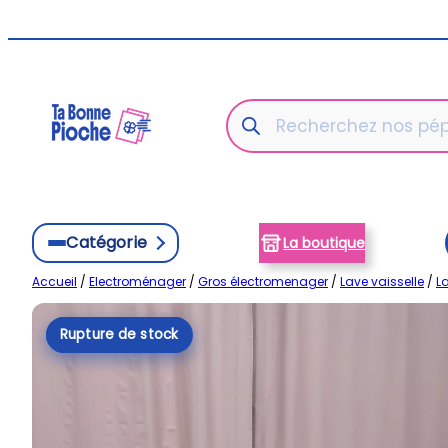
Aller
au
contenu
Recherche
de
produits
Catégorie
La boutique
Accueil
/
Electroménager
/
Gros électromenager
/
Lave vaisselle
/
La