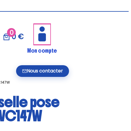
0
0 €
Mon compte
Nous contacter
VC147W
sselle pose
 LVC147W