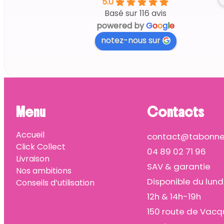
5.0
Basé sur 116 avis
powered by
G
o
o
g
l
e
notez-nous sur
Menu
Contacts
Accueil
contact@tabonnep
Click Collect
04 89 02 71 96
Livraison
SAV & garantie
Nos ambitions
Disponible du lund
Conseils d’utilisation
12h & 14h-19h
150 route de Vacq