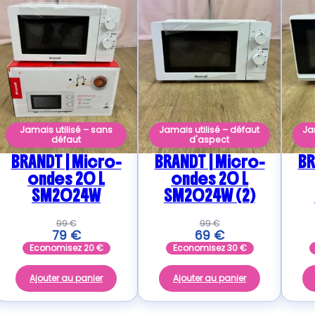
Jamais utilisé – sans
Jamais utilisé – défaut
Ja
défaut
d'aspect
BRANDT | Micro-
BRANDT | Micro-
BR
ondes 20 L
ondes 20 L
SM2024W
SM2024W (2)
99
€
99
€
79
€
69
€
Economisez
20
€
Economisez
30
€
Ajouter au panier
Ajouter au panier