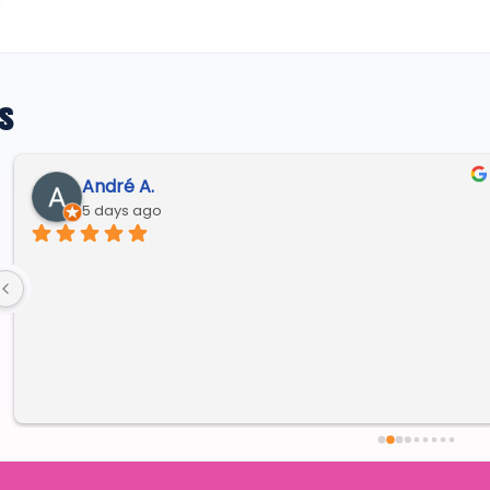
s
André A.
5 days ago