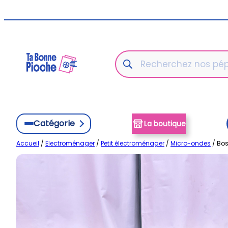
Aller
au
contenu
Recherche
de
produits
Catégorie
La boutique
Accueil
/
Electroménager
/
Petit électroménager
/
Micro-ondes
/ Bos