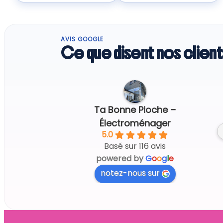
AVIS GOOGLE
Ce que disent nos client
Regine G.
4 days ago
Ta Bonne Pioche –
Électroménager
5.0
Basé sur 116 avis
powered by
G
o
o
g
l
e
notez-nous sur