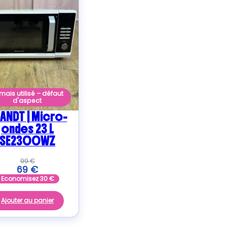
mais utilisé – défaut
d'aspect
ANDT | Micro-
ondes 23 L
SE2300WZ
99
€
69
€
Economisez
30
€
Ajouter au panier