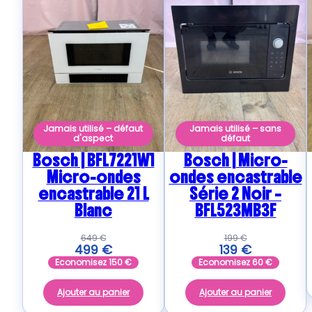
Jamais utilisé – défaut
Jamais utilisé – sans
d'aspect
défaut
Bosch | BFL7221W1
Bosch | Micro-
Micro-ondes
ondes encastrable
encastrable 21 L
Série 2 Noir –
Blanc
BFL523MB3F
649
€
199
€
499
€
139
€
Economisez
150
€
Economisez
60
€
Ajouter au panier
Ajouter au panier