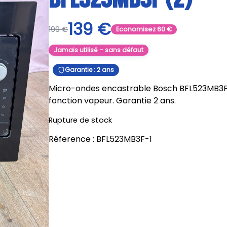
139
€
199
€
Economisez
60
€
Jamais utilisé – sans défaut
Garantie : 2 ans
Micro-ondes encastrable Bosch BFL523MB3F ne
fonction vapeur. Garantie 2 ans.
Rupture de stock
Réference :
BFL523MB3F-1