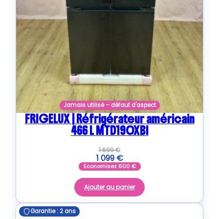
Jamais utilisé – défaut d'aspect
FRIGELUX | Réfrigérateur américain
466 L MTD190XBI
1 699
€
1 099
€
Economisez
600
€
Ajouter au panier
Garantie : 2 ans