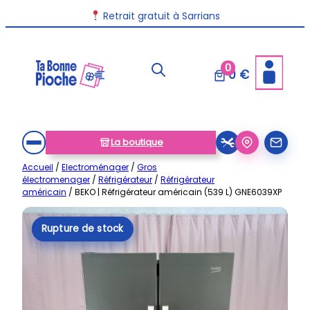
Aller
Retrait gratuit à Sarrians
au
contenu
0
0 €
La boutique
Accueil
/
Electroménager
/
Gros
électromenager
/
Réfrigérateur
/
Réfrigérateur
américain
/ BEKO | Réfrigérateur américain (539 L) GNE6039XP