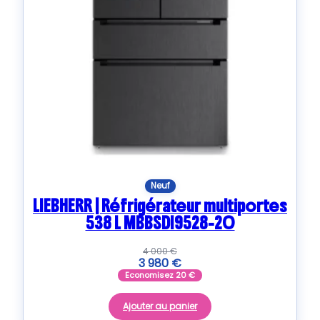
Neuf
LIEBHERR | Réfrigérateur multiportes
538 L MBBSDI9528-20
4 000
€
3 980
€
Economisez
20
€
Ajouter au panier