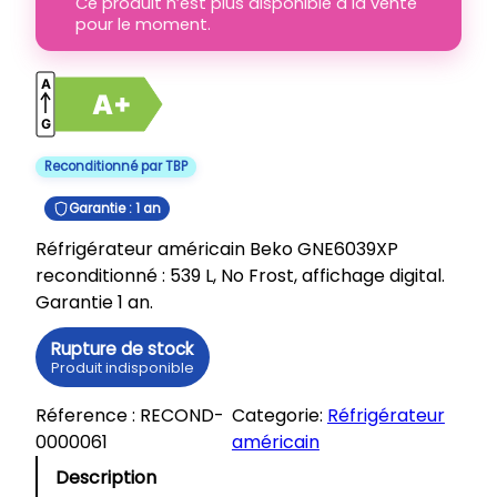
Ce produit n’est plus disponible à la vente
pour le moment.
Reconditionné par TBP
Garantie : 1 an
Réfrigérateur américain Beko GNE6039XP
reconditionné : 539 L, No Frost, affichage digital.
Garantie 1 an.
Rupture de stock
Produit indisponible
Réference :
RECOND-
Categorie:
Réfrigérateur
0000061
américain
Description