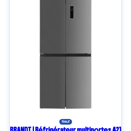
Neuf
BRANDT | Réfrigérateur multiportes 421