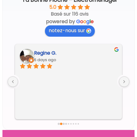
5.0
Basé sur 116 avis
powered by
G
o
o
g
l
e
notez-nous sur
Regine G.
6 days ago