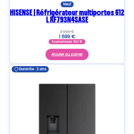
Neuf
HISENSE | Réfrigérateur multiportes 612
L RF793N4SASE
2 000
€
1 699
€
Economisez
301
€
Ajouter au panier
Garantie : 2 ans