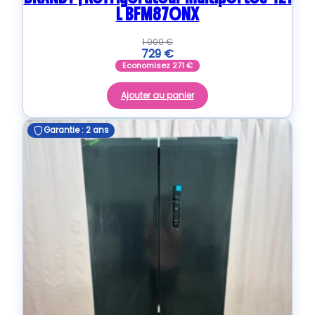
L BFM870NX
1 000
€
729
€
Economisez
271
€
Ajouter au panier
Garantie : 2 ans