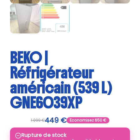
BEKO |
Réfrigérateur
américain (539 L)
GNE6039XP
449
€
1 099
€
Economisez
650
€
Rupture de stock