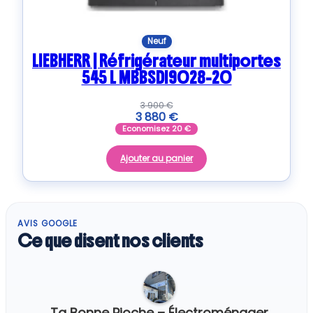
Neuf
LIEBHERR | Réfrigérateur multiportes
545 L MBBSDI9028-20
3 900
€
3 880
€
Economisez
20
€
Ajouter au panier
AVIS GOOGLE
Ce que disent nos clients
Ta Bonne Pioche – Électroménager