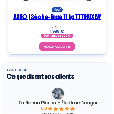
Neuf
ASKO | Sèche-linge 11 kg T711HUXLW
2 199
€
1 999
€
Economisez
200
€
Ajouter au panier
AVIS GOOGLE
Ce que disent nos clients
Ta Bonne Pioche – Électroménager
5.0