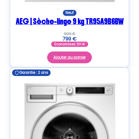
Neuf
AEG | Sèche-linge 9 kg TR95A9B6BW
900
€
799
€
Economisez
101
€
Ajouter au panier
Garantie : 2 ans