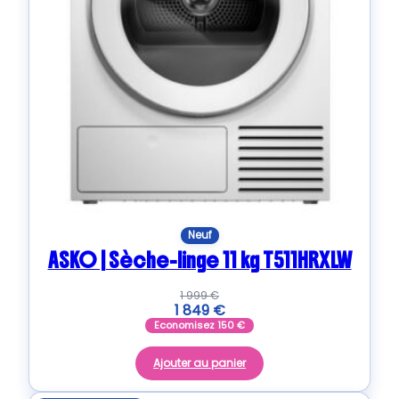
Neuf
ASKO | Sèche-linge 11 kg T511HRXLW
1 999
€
1 849
€
Economisez
150
€
Ajouter au panier