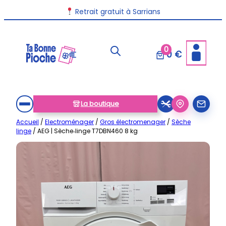
Aller
Livraison disponible dans toute la France
Retrait gratuit à Sarrians
au
contenu
0
0 €
La boutique
Accueil
/
Electroménager
/
Gros électromenager
/
Sèche
linge
/ AEG | Sèche‑linge T7DBN460 8 kg