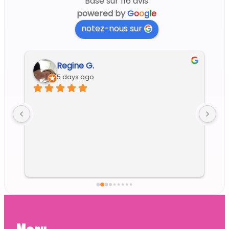
Basé sur 116 avis
powered by
G
o
o
g
l
e
notez-nous sur
Regine G.
5 days ago