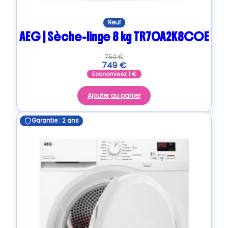
Neuf
AEG | Sèche-linge 8 kg TR70A2K8COE
750
€
749
€
Economisez
1
€
Ajouter au panier
Garantie : 2 ans