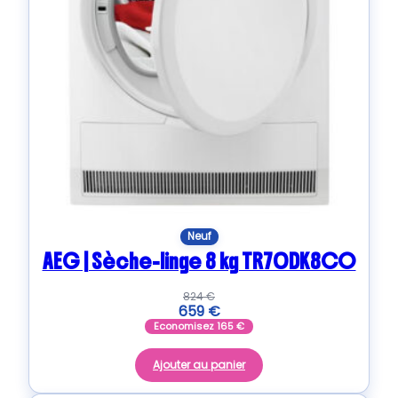
Neuf
AEG | Sèche-linge 8 kg TR70DK8CO
824
€
659
€
Economisez
165
€
Ajouter au panier