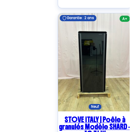
Garantie : 2 ans
Garantie : 2 ans
A+
Neuf
STOVE ITALY | Poêle à
granulés Modèle SHARD –