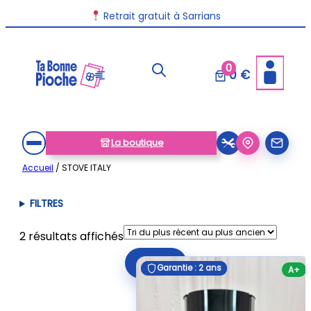
Aller
Retrait gratuit à Sarrians
au
contenu
0
0 €
La boutique
Accueil
/ STOVE ITALY
FILTRES
Trié
2 résultats affichés
du
Filtrer
plus
Garantie : 2 ans
Garantie : 2 ans
A+
récent
au