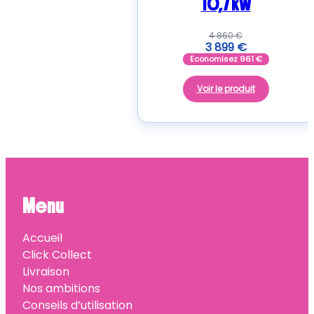
10,7 kW
4 860
€
3 899
€
Economisez
961
€
Voir le produit
Menu
Accueil
Click Collect
Livraison
Nos ambitions
Conseils d’utilisation