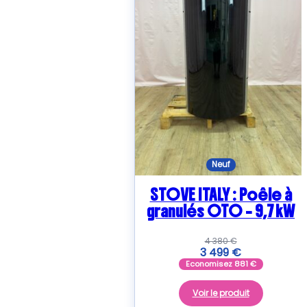
plus
ancien
Neuf
STOVE ITALY : Poêle à
granulés OTO – 9,7 kW
4 380
€
3 499
€
Economisez
881
€
Voir le produit