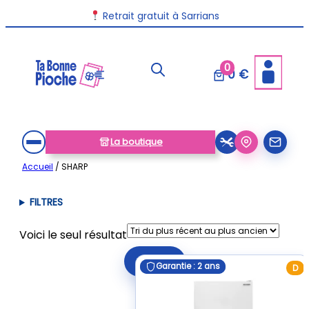
Aller
Retrait gratuit à Sarrians
au
contenu
0
0 €
La boutique
Accueil
/ SHARP
FILTRES
Voici le seul résultat
Filtrer
Garantie : 2 ans
Garantie : 2 ans
D