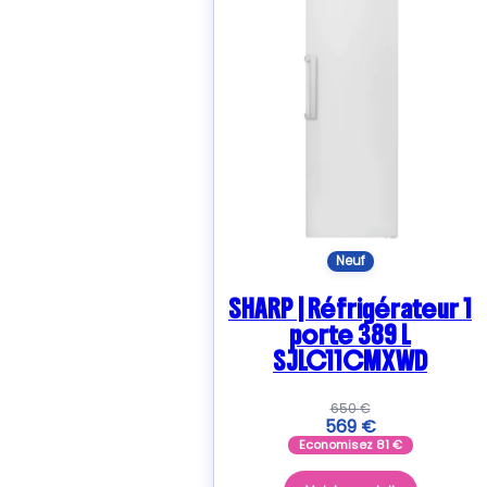
Neuf
SHARP | Réfrigérateur 1
porte 389 L
SJLC11CMXWD
650
€
569
€
Economisez
81
€